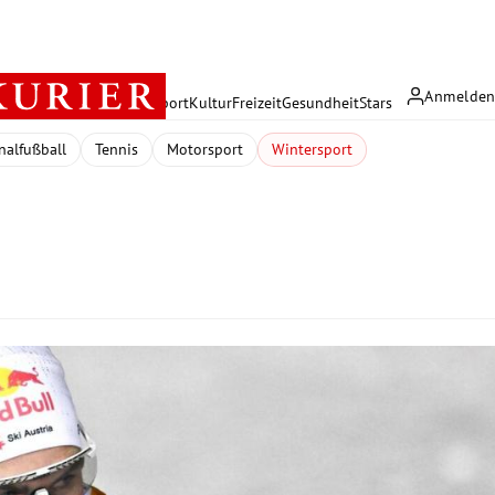
Anmelde
rreich
Politik
Wirtschaft
Sport
Kultur
Freizeit
Gesundheit
Stars
nalfußball
Tennis
Motorsport
Wintersport