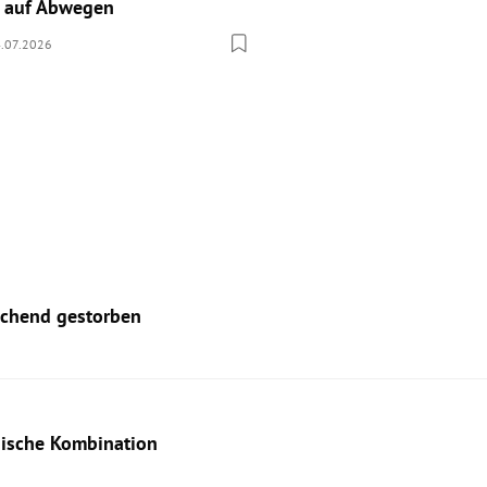
r auf Abwegen
.07.2026
aschend gestorben
dische Kombination