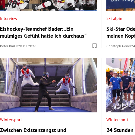
Interview
Ski alpin
Eishockey-Teamchef Bader: „Ein
Ski-Star Od
mulmiges Gefühl hatte ich durchaus“
meinen Kop
Peter Karlik
28.07.2026
Christoph Geiler
24
Wintersport
Wintersport
Zwischen Existenzangst und
24 Stunden 