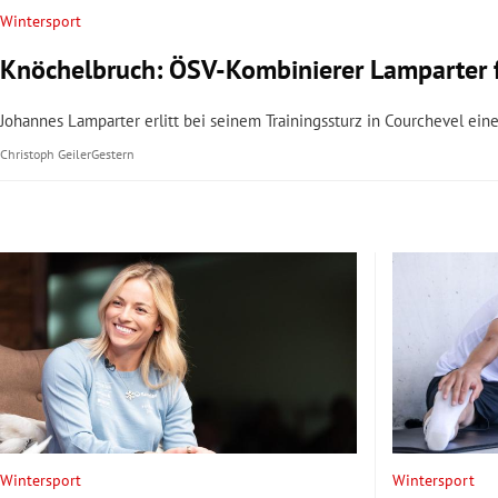
Wintersport
Knöchelbruch: ÖSV-Kombinierer Lamparter fä
Johannes Lamparter erlitt bei seinem Trainingssturz in Courchevel ein
Christoph Geiler
Gestern
Wintersport
Wintersport