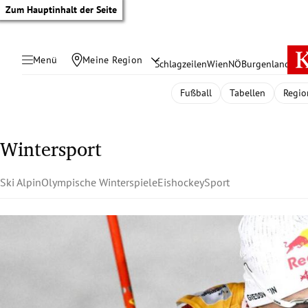
Zum Hauptinhalt der Seite
Menü
Meine Region
Schlagzeilen
Wien
NÖ
Burgenland
Öste
Fußball
Tabellen
Regio
Wintersport
Ski Alpin
Olympische Winterspiele
Eishockey
Sport
tik Untermenü
rreich Untermenü