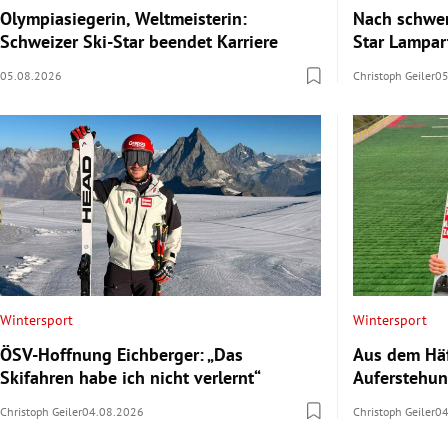
Olympiasiegerin, Weltmeisterin:
Nach schwe
Schweizer Ski-Star beendet Karriere
Star Lampar
05.08.2026
Christoph Geiler
05
Wintersport
Wintersport
ÖSV-Hoffnung Eichberger: „Das
Aus dem Häf
Skifahren habe ich nicht verlernt“
Auferstehun
Christoph Geiler
04.08.2026
Christoph Geiler
04