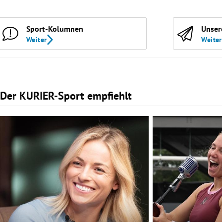
Sport-Kolumnen
Unser
Weiter
Weiter
Der KURIER-Sport empfiehlt
Slide 1 von 2