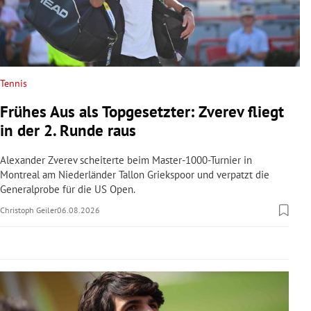
rreich Untermenü
rt Untermenü
schaft Untermenü
Tennis
Frühes Aus als Topgesetzter: Zverev fliegt
s Untermenü
in der 2. Runde raus
zeit Untermenü
Alexander Zverev scheiterte beim Master-1000-Turnier in
Montreal am Niederländer Tallon Griekspoor und verpatzt die
undheit Untermenü
Generalprobe für die US Open.
Christoph Geiler
06.08.2026
tur Untermenü
nung Untermenü
lität Untermenü