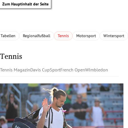
Zum Hauptinhalt der Seite
Tabellen
Regionalfußball
Tennis
Motorsport
Wintersport
Tennis
Tennis Magazin
Davis Cup
Sport
French Open
WImbledon
tik Untermenü