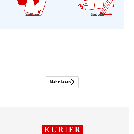
Solitaer
Sudoku
Mehr lesen