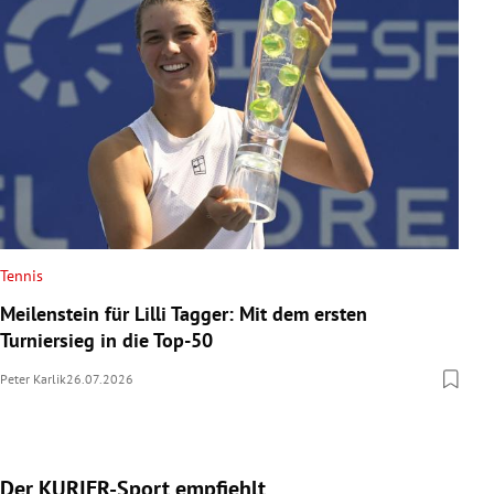
Tennis
Meilenstein für Lilli Tagger: Mit dem ersten
Turniersieg in die Top-50
Peter Karlik
26.07.2026
Der KURIER-Sport empfiehlt
Slide 1 von 5