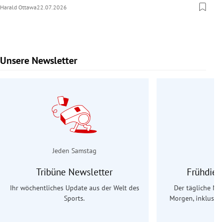
Harald Ottawa
22.07.2026
Unsere Newsletter
Slide 1 von 9
Jeden Samstag
Tribüne Newsletter
Frühdien
Ihr wöchentliches Update aus der Welt des
Der tägliche Na
Sports.
Morgen, inklusive
Ös