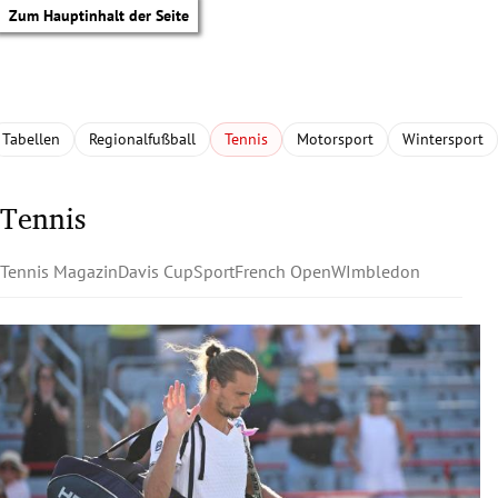
Zum Hauptinhalt der Seite
Tabellen
Regionalfußball
Tennis
Motorsport
Wintersport
Tennis
Tennis Magazin
Davis Cup
Sport
French Open
WImbledon
tik Untermenü