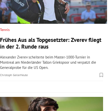
rreich Untermenü
rt Untermenü
schaft Untermenü
Tennis
Frühes Aus als Topgesetzter: Zverev fliegt
s Untermenü
in der 2. Runde raus
zeit Untermenü
Alexander Zverev scheiterte beim Master-1000-Turnier in
Montreal am Niederländer Tallon Griekspoor und verpatzt die
undheit Untermenü
Generalprobe für die US Open.
Christoph Geiler
Heute
tur Untermenü
nung Untermenü
lität Untermenü