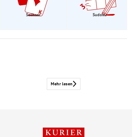
Solitaer
Sudoku
Mehr lesen