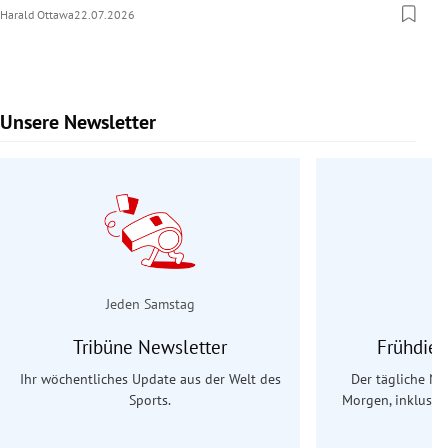
Harald Ottawa
22.07.2026
Unsere Newsletter
Slide 1 von 9
Jeden Samstag
Tribüne Newsletter
Frühdien
Ihr wöchentliches Update aus der Welt des
Der tägliche Na
Sports.
Morgen, inklusive
Ös