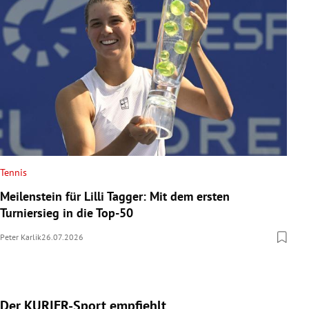
Tennis
Meilenstein für Lilli Tagger: Mit dem ersten
Turniersieg in die Top-50
Peter Karlik
26.07.2026
Der KURIER-Sport empfiehlt
Slide 1 von 5