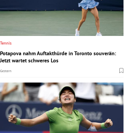
Tennis
Potapova nahm Auftakthürde in Toronto souverän:
Jetzt wartet schweres Los
Gestern