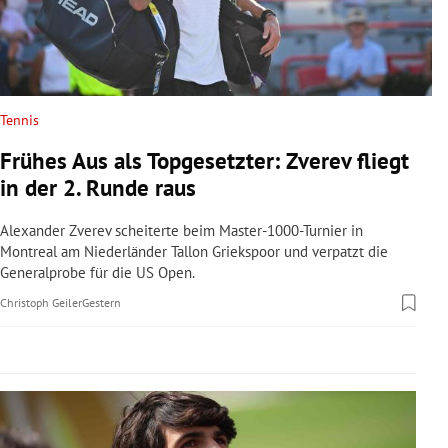
rreich Untermenü
rt Untermenü
schaft Untermenü
Tennis
Frühes Aus als Topgesetzter: Zverev fliegt
s Untermenü
in der 2. Runde raus
zeit Untermenü
Alexander Zverev scheiterte beim Master-1000-Turnier in
Montreal am Niederländer Tallon Griekspoor und verpatzt die
undheit Untermenü
Generalprobe für die US Open.
Christoph Geiler
Gestern
tur Untermenü
nung Untermenü
lität Untermenü