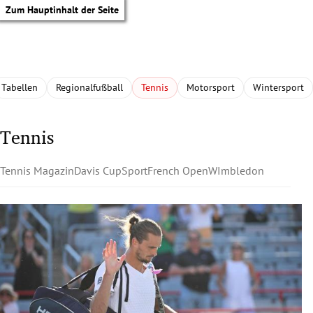
Zum Hauptinhalt der Seite
Tabellen
Regionalfußball
Tennis
Motorsport
Wintersport
Tennis
Tennis Magazin
Davis Cup
Sport
French Open
WImbledon
tik Untermenü