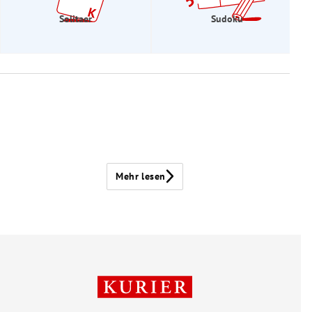
Solitaer
Sudoku
Mehr lesen