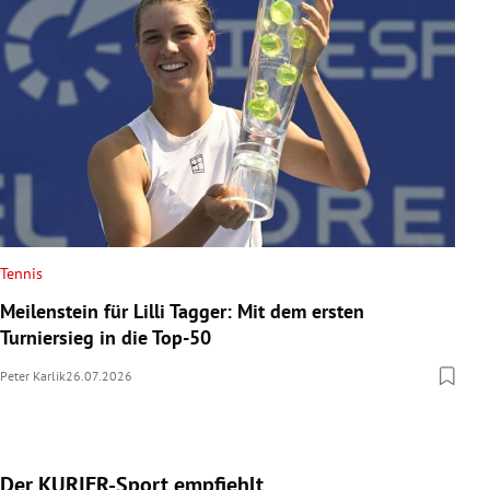
Tennis
Meilenstein für Lilli Tagger: Mit dem ersten
Turniersieg in die Top-50
Peter Karlik
26.07.2026
Der KURIER-Sport empfiehlt
Slide 1 von 5