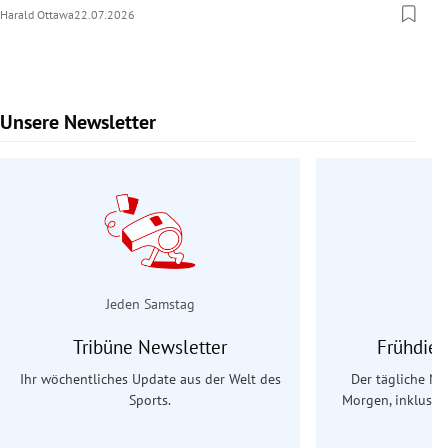
Harald Ottawa
22.07.2026
Unsere Newsletter
Slide 1 von 9
Jeden Samstag
Tribüne Newsletter
Frühdien
Ihr wöchentliches Update aus der Welt des
Der tägliche Na
Sports.
Morgen, inklusive
Ös