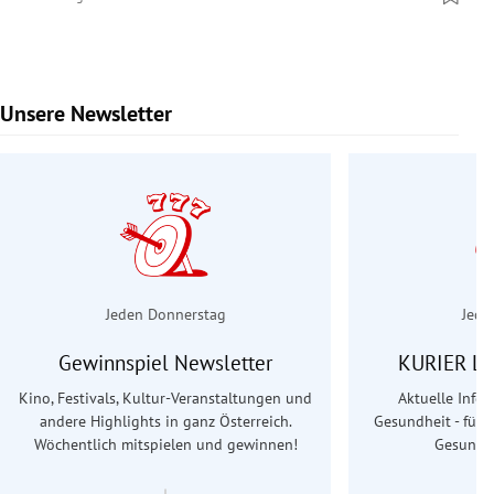
Unsere Newsletter
Slide 1 von 7
Jeden Donnerstag
Jede
Gewinnspiel Newsletter
KURIER Le
Kino, Festivals, Kultur-Veranstaltungen und
Aktuelle Info
andere Highlights in ganz Österreich.
Gesundheit - für S
Wöchentlich mitspielen und gewinnen!
Gesundhe