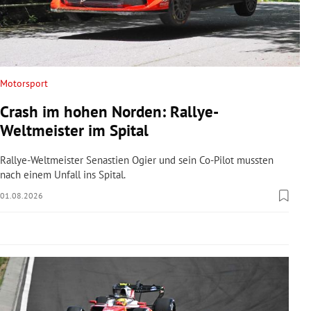
rreich Untermenü
rt Untermenü
schaft Untermenü
Motorsport
Crash im hohen Norden: Rallye-
s Untermenü
Weltmeister im Spital
zeit Untermenü
Rallye-Weltmeister Senastien Ogier und sein Co-Pilot mussten
nach einem Unfall ins Spital.
undheit Untermenü
01.08.2026
tur Untermenü
nung Untermenü
lität Untermenü