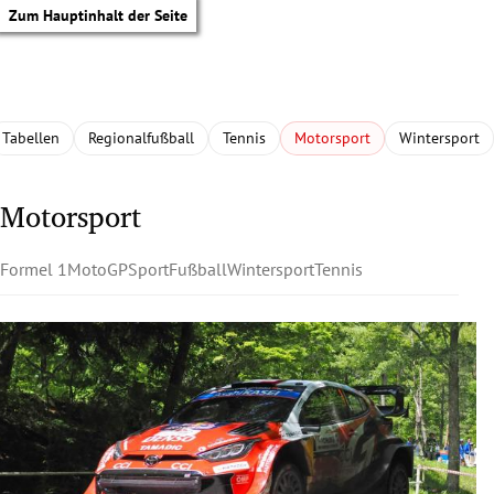
Zum Hauptinhalt der Seite
Tabellen
Regionalfußball
Tennis
Motorsport
Wintersport
Motorsport
Formel 1
MotoGP
Sport
Fußball
Wintersport
Tennis
tik Untermenü