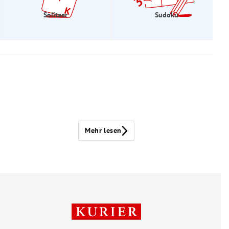
Solitaer
Sudoku
Mehr lesen