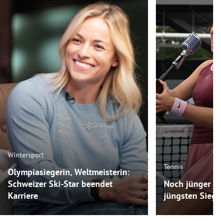
Wintersport
Tennis
Olympiasiegerin, Weltmeisterin:
Schweizer Ski-Star beendet
Noch jünger als
Karriere
jüngsten Siege