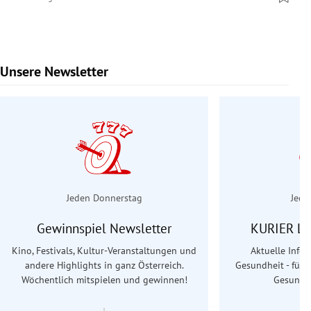
Unsere Newsletter
Slide 1 von 7
Jeden Donnerstag
Jede
Gewinnspiel Newsletter
KURIER Le
Kino, Festivals, Kultur-Veranstaltungen und
Aktuelle Info
andere Highlights in ganz Österreich.
Gesundheit - für S
Wöchentlich mitspielen und gewinnen!
Gesundhe