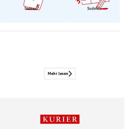
Solitaer
Sudoku
Mehr lesen