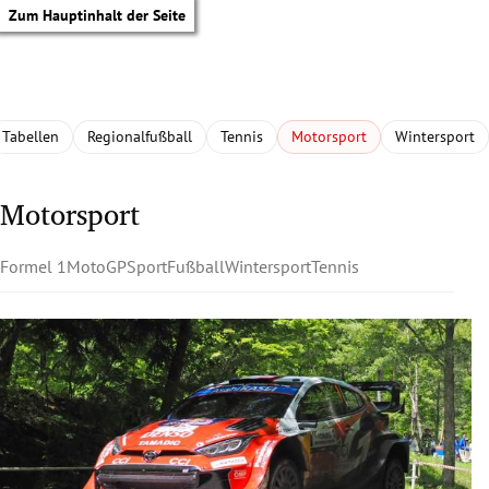
Zum Hauptinhalt der Seite
Tabellen
Regionalfußball
Tennis
Motorsport
Wintersport
Motorsport
Formel 1
MotoGP
Sport
Fußball
Wintersport
Tennis
tik Untermenü