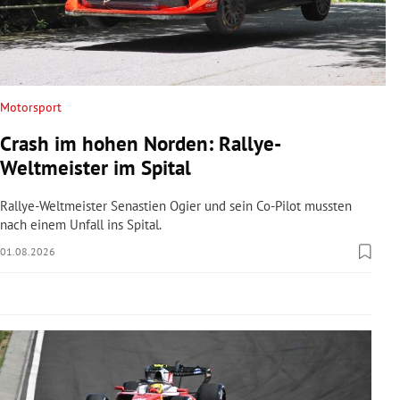
rreich Untermenü
rt Untermenü
schaft Untermenü
Motorsport
Crash im hohen Norden: Rallye-
s Untermenü
Weltmeister im Spital
zeit Untermenü
Rallye-Weltmeister Senastien Ogier und sein Co-Pilot mussten
nach einem Unfall ins Spital.
undheit Untermenü
01.08.2026
tur Untermenü
nung Untermenü
lität Untermenü