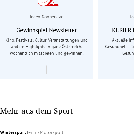
Jeden Donnerstag
Jede
Gewinnspiel Newsletter
KURIER Le
Kino, Festivals, Kultur-Veranstaltungen und
Aktuelle Info
andere Highlights in ganz Österreich.
Gesundheit - für S
Wöchentlich mitspielen und gewinnen!
Gesundhe
Mehr aus dem Sport
Wintersport
Tennis
Motorsport