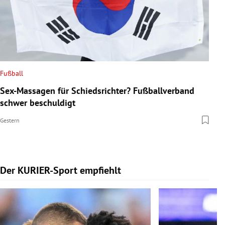
Fußball
Sex-Massagen für Schiedsrichter? Fußballverband
schwer beschuldigt
Gestern
Der KURIER-Sport empfiehlt
Slide 1 von 5