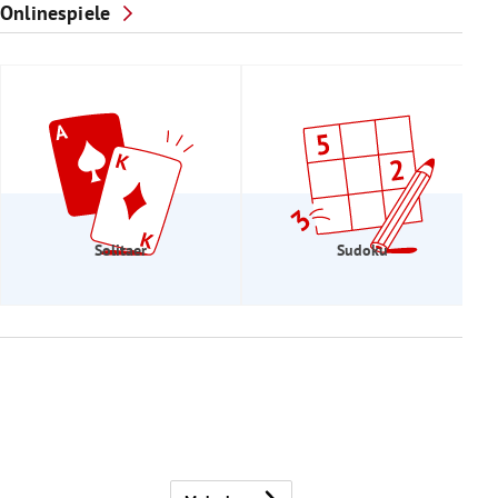
Onlinespiele
Solitaer
Sudoku