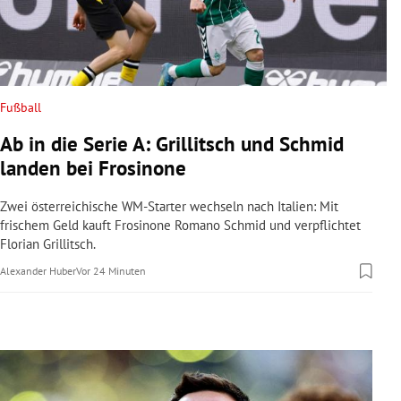
rreich Untermenü
rt Untermenü
schaft Untermenü
Fußball
Ab in die Serie A: Grillitsch und Schmid
s Untermenü
landen bei Frosinone
zeit Untermenü
Zwei österreichische WM-Starter wechseln nach Italien: Mit
frischem Geld kauft Frosinone Romano Schmid und verpflichtet
undheit Untermenü
Florian Grillitsch.
Alexander Huber
Vor 24 Minuten
tur Untermenü
nung Untermenü
lität Untermenü