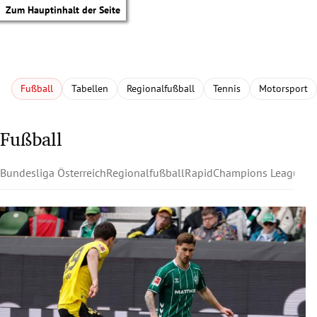
Zum Hauptinhalt der Seite
Fußball
Tabellen
Regionalfußball
Tennis
Motorsport
Fußball
Bundesliga Österreich
Regionalfußball
Rapid
Champions League
Au
tik Untermenü