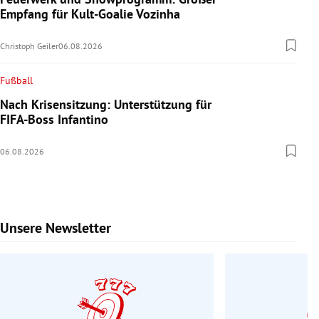
Empfang für Kult-Goalie Vozinha
Christoph Geiler
06.08.2026
Fußball
Nach Krisensitzung: Unterstützung für
FIFA-Boss Infantino
06.08.2026
Unsere Newsletter
Slide 1 von 7