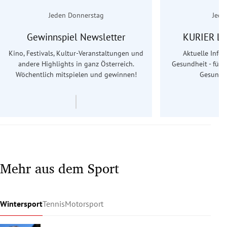
Jeden Donnerstag
Jede
Gewinnspiel Newsletter
KURIER Le
Kino, Festivals, Kultur-Veranstaltungen und
Aktuelle Info
andere Highlights in ganz Österreich.
Gesundheit - für S
Wöchentlich mitspielen und gewinnen!
Gesundhe
Mehr aus dem Sport
Wintersport
Tennis
Motorsport