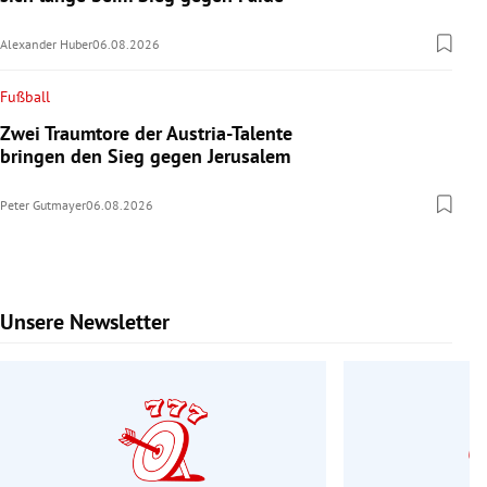
Alexander Huber
06.08.2026
Fußball
Zwei Traumtore der Austria-Talente
bringen den Sieg gegen Jerusalem
Peter Gutmayer
06.08.2026
Unsere Newsletter
Slide 1 von 7