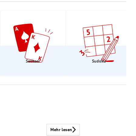
Solitaer
Sudoku
Mehr lesen