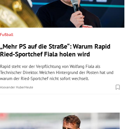
rreich Untermenü
rt Untermenü
schaft Untermenü
Fußball
„Mehr PS auf die Straße“: Warum Rapid
s Untermenü
Ried-Sportchef Fiala holen wird
zeit Untermenü
Rapid steht vor der Verpflichtung von Wolfang Fiala als
Technischer Direktor. Welchen Hintergrund der Posten hat und
undheit Untermenü
warum der Ried-Sportchef nicht sofort wechselt.
Alexander Huber
Heute
tur Untermenü
nung Untermenü
lität Untermenü