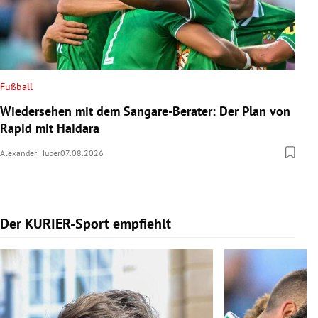
Fußball
Wiedersehen mit dem Sangare-Berater: Der Plan von
Rapid mit Haidara
Alexander Huber
07.08.2026
Der KURIER-Sport empfiehlt
Slide 1 von 5