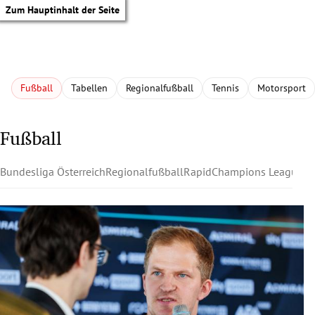
Zum Hauptinhalt der Seite
Fußball
Tabellen
Regionalfußball
Tennis
Motorsport
Fußball
Bundesliga Österreich
Regionalfußball
Rapid
Champions League
Au
tik Untermenü