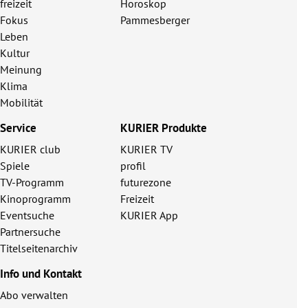
freizeit
Horoskop
Fokus
Pammesberger
Leben
Kultur
Meinung
Klima
Mobilität
Service
KURIER Produkte
KURIER club
KURIER TV
Spiele
profil
TV-Programm
futurezone
Kinoprogramm
Freizeit
Eventsuche
KURIER App
Partnersuche
Titelseitenarchiv
Info und Kontakt
Abo verwalten