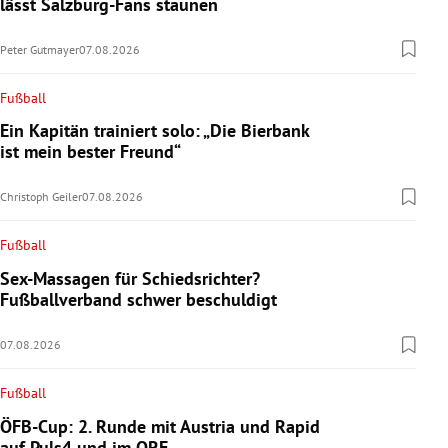
lässt Salzburg-Fans staunen
Peter Gutmayer
07.08.2026
Fußball
Ein Kapitän trainiert solo: „Die Bierbank
ist mein bester Freund“
Christoph Geiler
07.08.2026
Fußball
Sex-Massagen für Schiedsrichter?
Fußballverband schwer beschuldigt
07.08.2026
Fußball
ÖFB-Cup: 2. Runde mit Austria und Rapid
auf Puls4 und im ORF