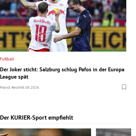
Fußball
Der Joker sticht: Salzburg schlug Pafos in der Europa
League spät
Patrick Resch
06.08.2026
Der KURIER-Sport empfiehlt
Slide 1 von 5