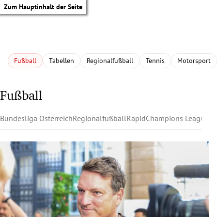
Zum Hauptinhalt der Seite
Fußball
Tabellen
Regionalfußball
Tennis
Motorsport
Fußball
Bundesliga Österreich
Regionalfußball
Rapid
Champions League
Au
tik Untermenü