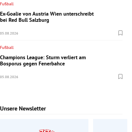
Fußball
Ex-Goalie von Austria Wien unterschreibt
bei Red Bull Salzburg
05.08.2026
Fußball
Champions League: Sturm verliert am
Bosporus gegen Fenerbahce
05.08.2026
Unsere Newsletter
Slide 1 von 7