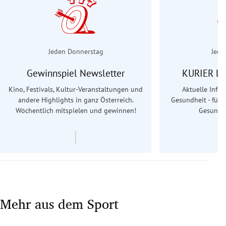
Jeden Donnerstag
Jede
Gewinnspiel Newsletter
KURIER Le
Kino, Festivals, Kultur-Veranstaltungen und
Aktuelle Info
andere Highlights in ganz Österreich.
Gesundheit - für S
Wöchentlich mitspielen und gewinnen!
Gesundhe
Mehr aus dem Sport