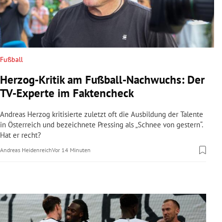
rreich Untermenü
rt Untermenü
schaft Untermenü
Fußball
Herzog-Kritik am Fußball-Nachwuchs: Der
s Untermenü
TV-Experte im Faktencheck
zeit Untermenü
Andreas Herzog kritisierte zuletzt oft die Ausbildung der Talente
in Österreich und bezeichnete Pressing als „Schnee von gestern“.
undheit Untermenü
Hat er recht?
Andreas Heidenreich
Vor 14 Minuten
tur Untermenü
nung Untermenü
lität Untermenü