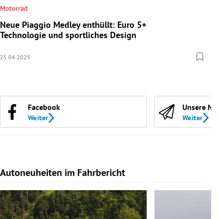
Motorrad
Neue Piaggio Medley enthüllt: Euro 5+
Technologie und sportliches Design
25.04.2025
Facebook
Unsere Ne
Weiter
Weiter
Autoneuheiten im Fahrbericht
Slide 1 von 7