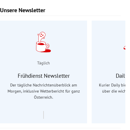
Unsere Newsletter
Slide 1 von 9
Täglich
Frühdienst Newsletter
Daily
Der tägliche Nachrichtenüberblick am
Kurier Daily biet
Morgen, inklusive Wetterbericht für ganz
über die wichti
Österreich.