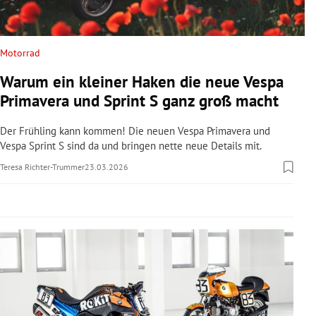
rreich Untermenü
rt Untermenü
Motorrad
Warum ein kleiner Haken die neue Vespa
schaft Untermenü
Primavera und Sprint S ganz groß macht
s Untermenü
Der Frühling kann kommen! Die neuen Vespa Primavera und
Vespa Sprint S sind da und bringen nette neue Details mit.
zeit Untermenü
Teresa Richter-Trummer
23.03.2026
undheit Untermenü
tur Untermenü
nung Untermenü
lität Untermenü