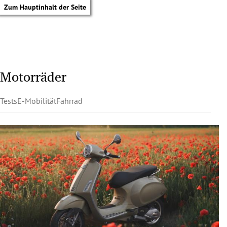
Zum Hauptinhalt der Seite
Motorräder
Tests
E-Mobilität
Fahrrad
tik Untermenü