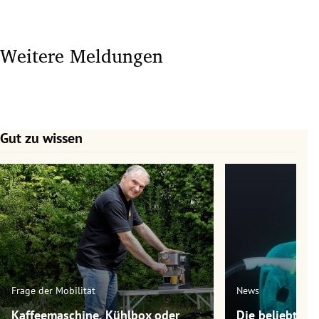
Weitere Meldungen
Gut zu wissen
Slide 1 von 7
Frage der Mobilität
News
Kaffeemaschine, Kühlbox oder
Die beliebtest