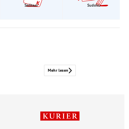
Solitaer
Sudoku
Mehr lesen