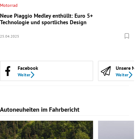
Motorrad
Neue Piaggio Medley enthüllt: Euro 5+
Technologie und sportliches Design
25.04.2025
Facebook
Unsere Ne
Weiter
Weiter
Autoneuheiten im Fahrbericht
Slide 1 von 7