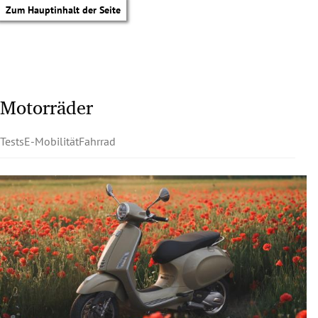
Zum Hauptinhalt der Seite
Motorräder
Tests
E-Mobilität
Fahrrad
tik Untermenü