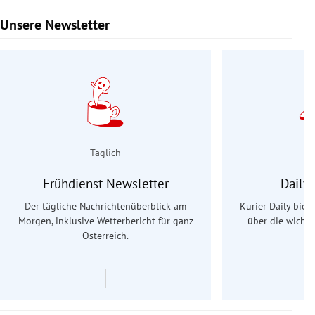
Unsere Newsletter
Slide 1 von 9
Täglich
Frühdienst Newsletter
Daily
Der tägliche Nachrichtenüberblick am
Kurier Daily biet
Morgen, inklusive Wetterbericht für ganz
über die wichti
Österreich.