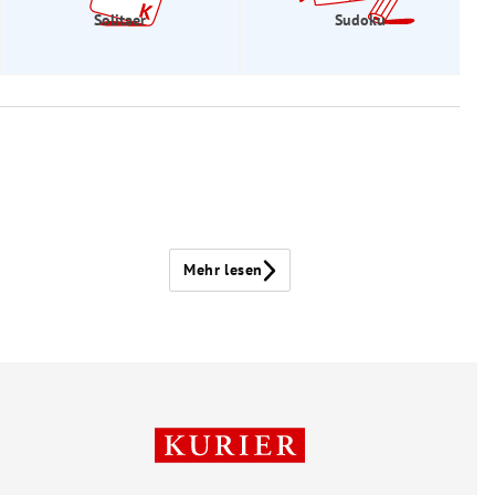
Solitaer
Sudoku
Mehr lesen