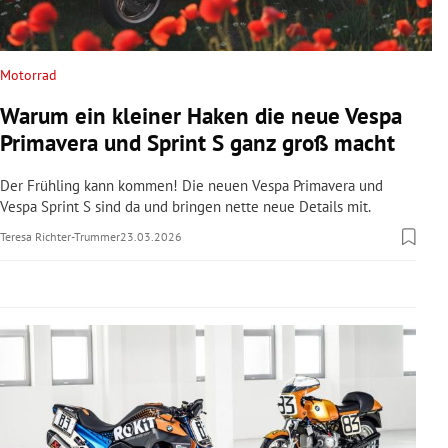
rreich Untermenü
rt Untermenü
Motorrad
Warum ein kleiner Haken die neue Vespa
schaft Untermenü
Primavera und Sprint S ganz groß macht
s Untermenü
Der Frühling kann kommen! Die neuen Vespa Primavera und
Vespa Sprint S sind da und bringen nette neue Details mit.
zeit Untermenü
Teresa Richter-Trummer
23.03.2026
undheit Untermenü
tur Untermenü
nung Untermenü
lität Untermenü