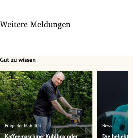
Weitere Meldungen
Gut zu wissen
Slide 1 von 7
Frage der Mobilität
News
Kaffeemaschine, Kühlbox oder
Die beliebtest