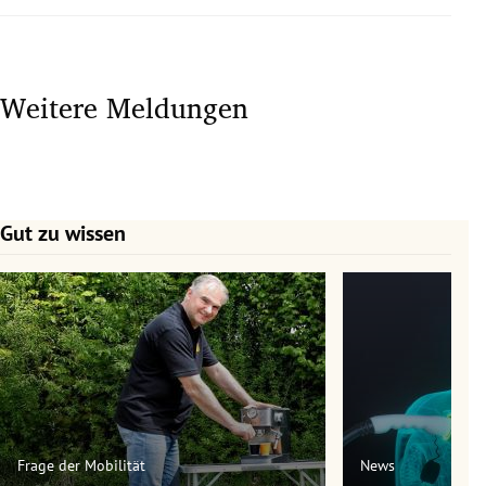
Weitere Meldungen
Gut zu wissen
Slide 1 von 7
Frage der Mobilität
News