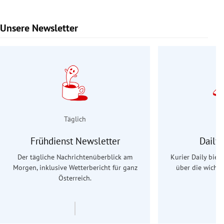
Unsere Newsletter
Slide 1 von 9
Täglich
Frühdienst Newsletter
Daily
Der tägliche Nachrichtenüberblick am
Kurier Daily biet
Morgen, inklusive Wetterbericht für ganz
über die wichti
Österreich.