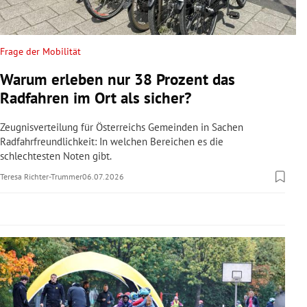
rreich Untermenü
rt Untermenü
Frage der Mobilität
Warum erleben nur 38 Prozent das
schaft Untermenü
Radfahren im Ort als sicher?
s Untermenü
Zeugnisverteilung für Österreichs Gemeinden in Sachen
Radfahrfreundlichkeit: In welchen Bereichen es die
zeit Untermenü
schlechtesten Noten gibt.
Teresa Richter-Trummer
06.07.2026
undheit Untermenü
tur Untermenü
nung Untermenü
lität Untermenü