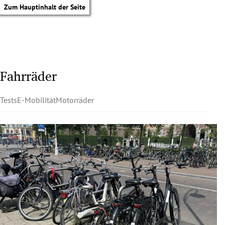
Zum Hauptinhalt der Seite
Fahrräder
Tests
E-Mobilität
Motorräder
tik Untermenü