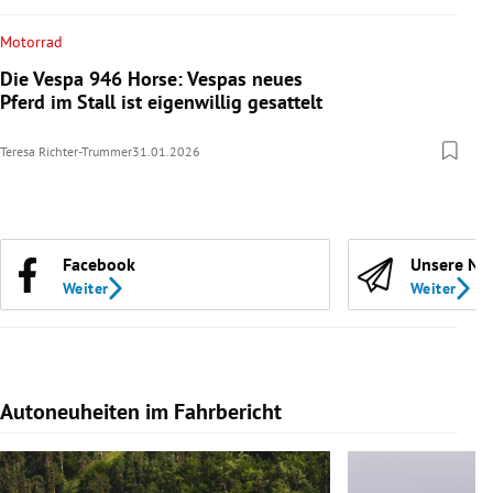
Motorrad
Die Vespa 946 Horse: Vespas neues
Pferd im Stall ist eigenwillig gesattelt
Teresa Richter-Trummer
31.01.2026
Facebook
Unsere Ne
Weiter
Weiter
Autoneuheiten im Fahrbericht
Slide 1 von 7