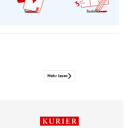
Solitaer
Sudoku
Mehr lesen