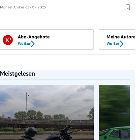
Michael Andrusio
17.09.2025
Abo-Angebote
Meine Autoren
Weiter
Weiter
Meistgelesen
Slide 1 von 7