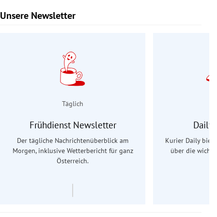
Unsere Newsletter
Slide 1 von 9
Täglich
Frühdienst Newsletter
Daily
Der tägliche Nachrichtenüberblick am
Kurier Daily biet
Morgen, inklusive Wetterbericht für ganz
über die wichti
Österreich.