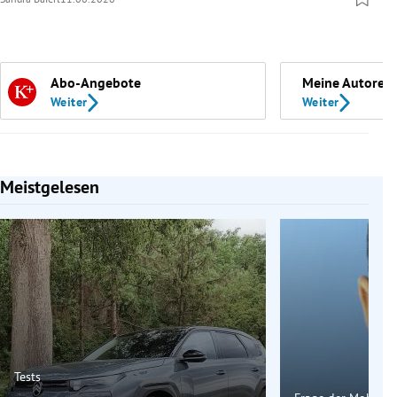
Abo-Angebote
Meine Autoren
Weiter
Weiter
Meistgelesen
Slide 1 von 7
Tests