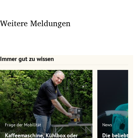
Weitere Meldungen
Immer gut zu wissen
Slide 1 von 7
Frage der Mobilität
News
Kaffeemaschine, Kühlbox oder
Die beliebtest