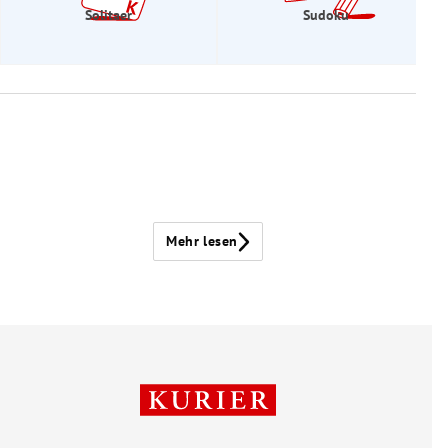
Solitaer
Sudoku
Mehr lesen