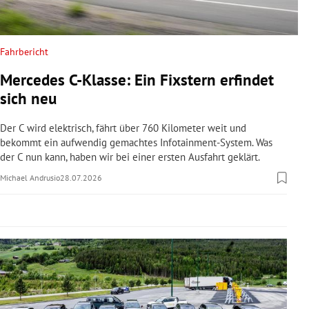
rreich Untermenü
rt Untermenü
Fahrbericht
Mercedes C-Klasse: Ein Fixstern erfindet
schaft Untermenü
sich neu
s Untermenü
Der C wird elektrisch, fährt über 760 Kilometer weit und
bekommt ein aufwendig gemachtes Infotainment-System. Was
zeit Untermenü
der C nun kann, haben wir bei einer ersten Ausfahrt geklärt.
Michael Andrusio
28.07.2026
undheit Untermenü
tur Untermenü
nung Untermenü
lität Untermenü