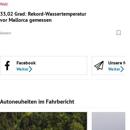
Welt
33,02 Grad: Rekord-Wassertemperatur
vor Mallorca gemessen
Gestern
Facebook
Unsere Ne
Weiter
Weiter
Autoneuheiten im Fahrbericht
Slide 1 von 7