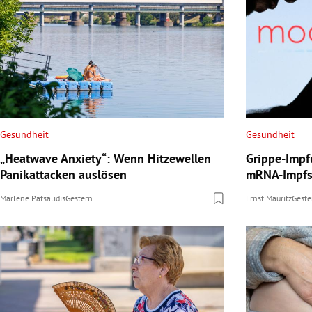
Gesundheit
Gesundheit
„Heatwave Anxiety“: Wenn Hitzewellen
Grippe-Impf
Panikattacken auslösen
mRNA-Impfs
Marlene Patsalidis
Gestern
Ernst Mauritz
Geste