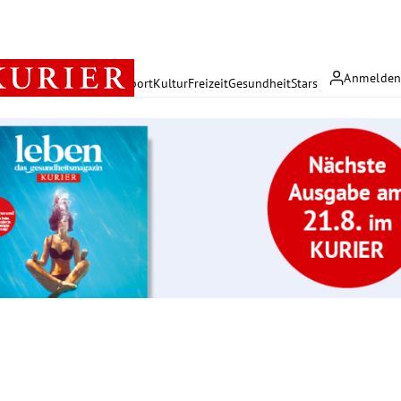
Anmelde
rreich
Politik
Wirtschaft
Sport
Kultur
Freizeit
Gesundheit
Stars