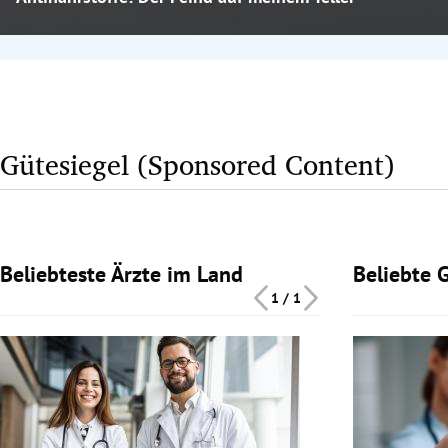
Gütesiegel (Sponsored Content)
Beliebteste Ärzte im Land
Beliebte 
Slide 1 von 1
Slide 1 von 1
1 / 1