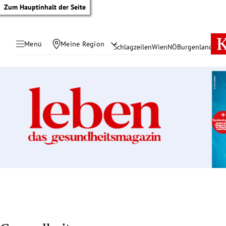
Zum Hauptinhalt der Seite
Menü
Meine Region
Schlagzeilen
Wien
NÖ
Burgenland
Öste
tik Untermenü
rreich Untermenü