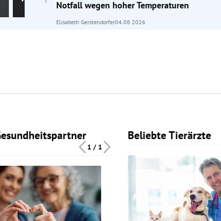
Notfall wegen hoher Temperaturen
Elisabeth Gerstendorfer
04.08.2026
Gesundheitspartner
Beliebte Tierärzte
Slide 1 von 1
1 / 1