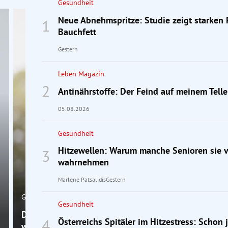
Gesundheit
Neue Abnehmspritze: Studie zeigt starken
Bauchfett
Gestern
Leben Magazin
Antinährstoffe: Der Feind auf meinem Telle
05.08.2026
Gesundheit
Hitzewellen: Warum manche Senioren sie vi
wahrnehmen
Marlene Patsalidis
Gestern
Gesundheit
Gesundheit
Demenz vorbeugen: Was laut neuer WHO-Leitlinie
Österreichs Spitäler im Hitzestress: Schon 
wirklich hilft