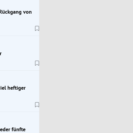
 Rückgang von
r
el heftiger
Analyse
Lungenkrebs: Warum er bei Frauen oft erst spät 
jeder fünfte
wird