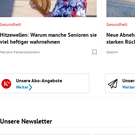
Gesundheit
Gesundheit
Hitzewellen: Warum manche Senioren sie
Neue Abnehm
viel heftiger wahrnehmen
starken Rüc
Marlene Patsalidis
Gestern
Gestern
Unsere Abo-Angebote
Unser
Weiter
Weiter
Unsere Newsletter
Slide 1 von 3