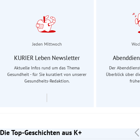
Jeden Mittwoch
Woc
KURIER Leben Newsletter
Abenddien
Aktuelle Infos rund um das Thema
Der Abenddienst
Gesundheit - für Sie kuratiert von unserer
Überblick über d
Gesundheits-Redaktion.
früh
Die Top-Geschichten aus K+
Slide 1 von 7