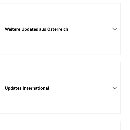
Weitere Updates aus Österreich
bis
Ostern
einstellig
mehr dazu
keine Asylanträge
mehr dazu
Updates International
Bachmann-Preis
mehr dazu
Coronavirus-Peak
mehr Infos
Beatmungsgeräte
mehr dazu
Spanien
Intensivbetten
mehr dazu