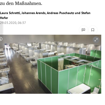
zu den Maßnahmen.
rreich Untermenü
Laura Schrettl
,
Johannes Arends
,
Andreas Puschautz
und
Stefan
rt Untermenü
Hofer
29.03.2020, 06:37
schaft Untermenü
s Untermenü
Copyright-Hinweis öffnen/schließen
zeit Untermenü
undheit Untermenü
tur Untermenü
nung Untermenü
lität Untermenü