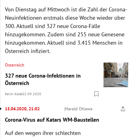
dazu
mehr Infos
China
Von Dienstag auf Mittwoch ist die Zahl der Corona-
Erforschung von
mehr dazu
Neuinfektionen erstmals diese Woche wieder über
Medikamenten
Weißrussland
300. Aktuell sind 327 neue Corona-Fälle
mehr dazu
mehr dazu
hinzugekommen. Zudem sind 255 neue Genesene
zwei
Schulen offen
mehr dazu
hinzugekommen. Aktuell sind 3.415 Menschen in
Billionen Dollar schweres Konjunkturpaket
Wiener Patient
Österreich infiziert.
mehr dazu
Afrika
mehr dazu
Österreich
mehr dazu hier
327 neue Corona-Infektionen in
Olympische Spiele
mehr
Österreich
dazu
Kevin Kada
02.09.2020
Deutschland
mehr dazu hier
Indien
15.04.2020, 21:02
|
Harald Ottawa
mehr Infos
Corona-Virus auf Katars WM-Baustellen
EU
Außengrenzen
mehr dazu
Auf den wegen ihrer schlechten