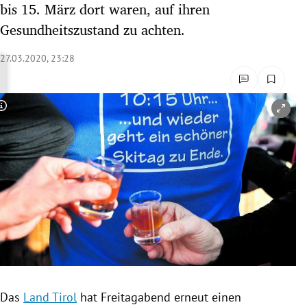
bis 15. März dort waren, auf ihren
rreich Untermenü
Gesundheitszustand zu achten.
rt Untermenü
27.03.2020, 23:28
schaft Untermenü
Copyright-Hinweis öffnen/schließen
s Untermenü
zeit Untermenü
undheit Untermenü
tur Untermenü
nung Untermenü
lität Untermenü
Das
Land Tirol
hat Freitagabend erneut einen