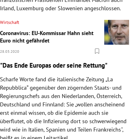
Irland
,
Luxemburg
oder
Slowenien
angeschlossen.
Wirtschaft
Coronavirus: EU-Kommissar Hahn sieht
Euro nicht gefährdet
28.03.2020
"Das Ende Europas oder seine Rettung"
Scharfe Worte fand die italienische Zeitung „La
Repubblica“ gegenüber den zögernden Staats- und
Regierungschefs aus den
Niederlanden
, Österreich,
Deutschland
und
Finnland
: Sie „
wollen anscheinend
erst einmal wissen, ob die Epidemie auch sie
überflutet, ob die Infizierung dort so schwerwiegend
wird wie in
Italien
,
Spanien
und Teilen
Frankreichs
",
heißt es in einem Leitartikel.