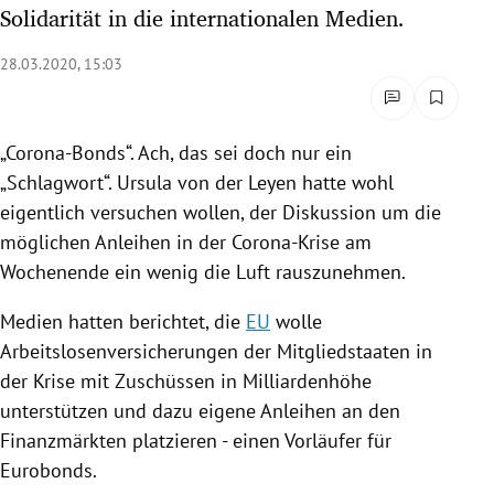
Solidarität in die internationalen Medien.
rreich Untermenü
28.03.2020, 15:03
rt Untermenü
schaft Untermenü
„Corona-Bonds“. Ach, das sei doch nur ein
„Schlagwort“.
Ursula von der Leyen
hatte wohl
s Untermenü
eigentlich versuchen wollen, der Diskussion um die
zeit Untermenü
möglichen Anleihen in der Corona-Krise am
Wochenende ein wenig die Luft rauszunehmen.
undheit Untermenü
Medien hatten berichtet, die
EU
wolle
tur Untermenü
Arbeitslosenversicherungen der Mitgliedstaaten in
der
Krise
mit Zuschüssen in Milliardenhöhe
nung Untermenü
unterstützen und dazu eigene Anleihen an den
Finanzmärkten platzieren - einen Vorläufer für
lität Untermenü
Eurobonds.