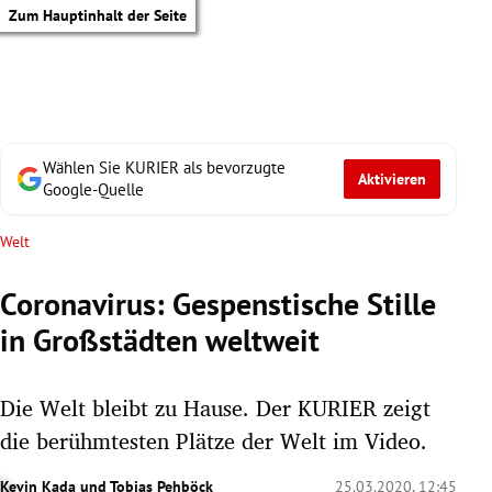
Zum Hauptinhalt der Seite
Wählen Sie KURIER als bevorzugte
Aktivieren
Google-Quelle
Welt
Coronavirus: Gespenstische Stille
in Großstädten weltweit
Die Welt bleibt zu Hause. Der KURIER zeigt
die berühmtesten Plätze der Welt im Video.
tik Untermenü
Kevin Kada
und
Tobias Pehböck
25.03.2020, 12:45