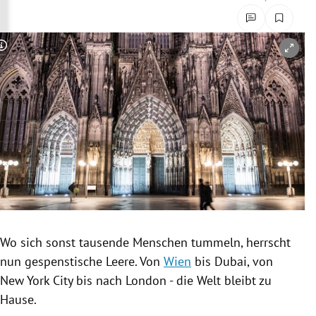
rreich Untermenü
rt Untermenü
Copyright-Hinweis öffnen/schließen
schaft Untermenü
s Untermenü
zeit Untermenü
undheit Untermenü
tur Untermenü
Wo sich sonst tausende Menschen tummeln, herrscht
nung Untermenü
nun gespenstische Leere. Von
Wien
bis
Dubai
, von
New York City
bis nach
London
- die Welt bleibt zu
lität Untermenü
Hause.