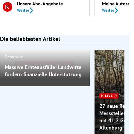
Unsere Abo-Angebote
Meine Autoren
Weiter
Weiter
Die beliebtesten Artikel
Slide 1 von 7
Österreich
Massive Ernteausfälle: Landwirte
Bild nicht mehr verfügbar
fordern finanzielle Unterstützung
Rekordh
27 neue Rekord
Messstellen + 
mit 41,2 Grad 
Altenburg