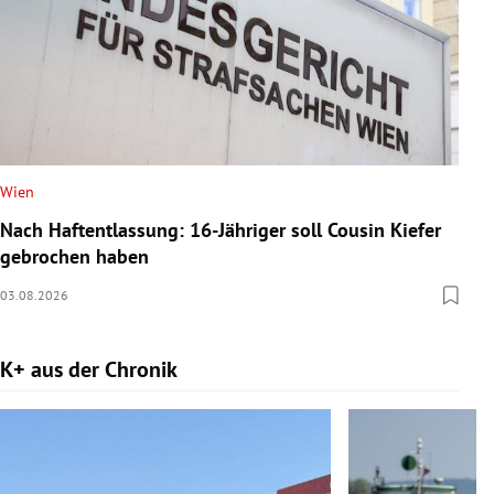
Wien
Nach Haftentlassung: 16-Jähriger soll Cousin Kiefer
gebrochen haben
03.08.2026
K+ aus der Chronik
Slide 1 von 9