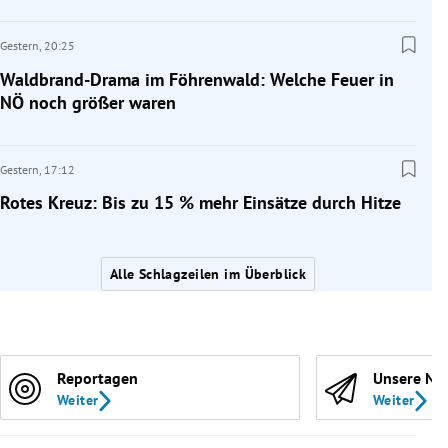
Gestern,
20:25
Waldbrand-Drama im Föhrenwald: Welche Feuer in
NÖ noch größer waren
Gestern,
17:12
Rotes Kreuz: Bis zu 15 % mehr Einsätze durch Hitze
Alle Schlagzeilen im Überblick
Reportagen
Unsere Ne
Weiter
Weiter