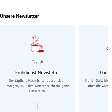
Unsere Newsletter
Slide 1 von 9
Täglich
Frühdienst Newsletter
Daily
Der tägliche Nachrichtenüberblick am
Kurier Daily biet
Morgen, inklusive Wetterbericht für ganz
über die wichti
Österreich.