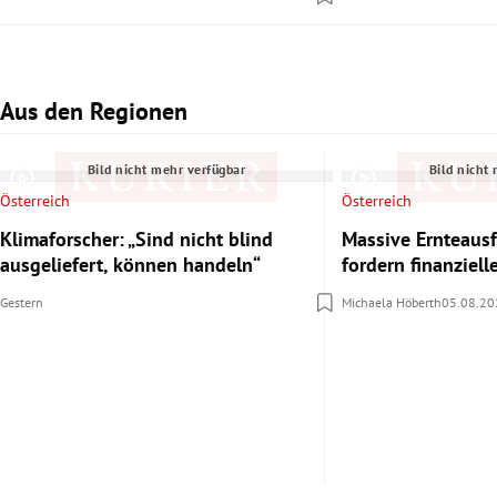
Aus den Regionen
Slide 1 von 3
Bild nicht mehr verfügbar
Bild nicht
Österreich
Österreich
Klimaforscher: „Sind nicht blind
Massive Ernteausf
ausgeliefert, können handeln“
fordern finanziel
Gestern
Michaela Höberth
05.08.20