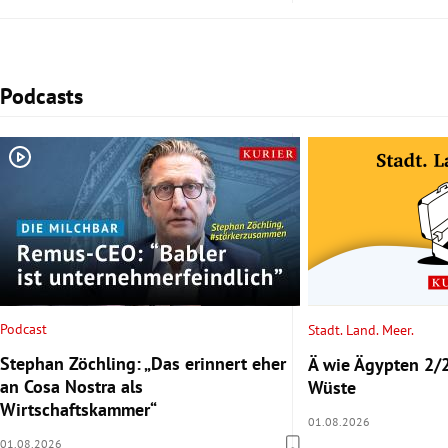
Podcasts
Slide 1 von 2
Podcast
Stadt. Land. Meer.
Stephan Zöchling: „Das erinnert eher
Ä wie Ägypten 2/2
an Cosa Nostra als
Wüste
Wirtschaftskammer“
01.08.2026
01.08.2026