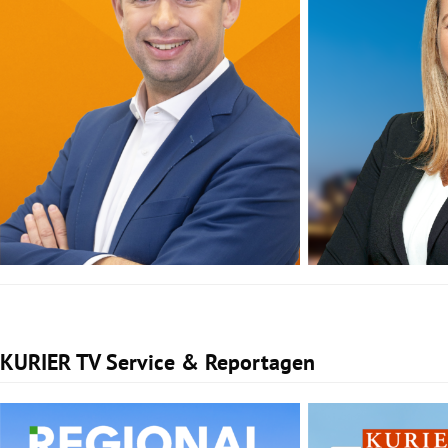
KURIER TV Service & Reportagen
Slide 1 von 1