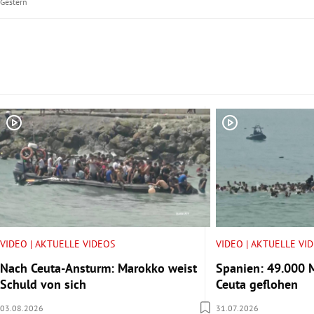
Gestern
Slide 1 von 5
VIDEO | AKTUELLE VIDEOS
VIDEO | AKTUELLE VI
Nach Ceuta-Ansturm: Marokko weist
Spanien: 49.000 
Schuld von sich
Ceuta geflohen
03.08.2026
31.07.2026