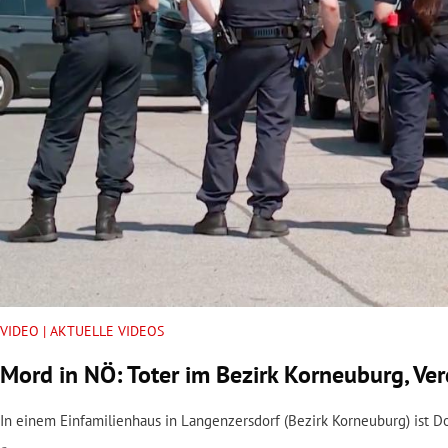
rt Untermenü
schaft Untermenü
s Untermenü
zeit Untermenü
undheit Untermenü
tur Untermenü
nung Untermenü
VIDEO | AKTUELLE VIDEOS
Mord in NÖ: Toter im Bezirk Korneuburg, V
lität Untermenü
In einem Einfamilienhaus in Langenzersdorf (Bezirk Korneuburg) ist D