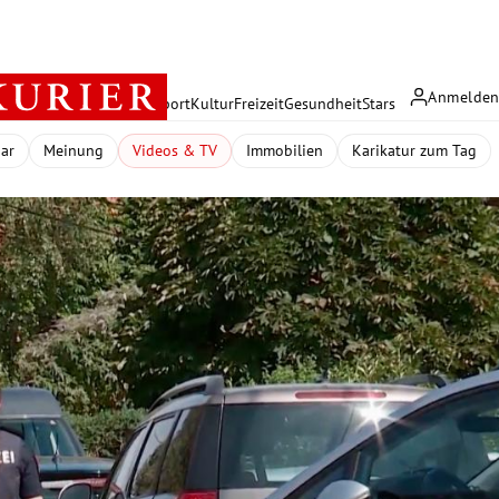
Anmelde
rreich
Politik
Wirtschaft
Sport
Kultur
Freizeit
Gesundheit
Stars
dar
Meinung
Videos & TV
Immobilien
Karikatur zum Tag