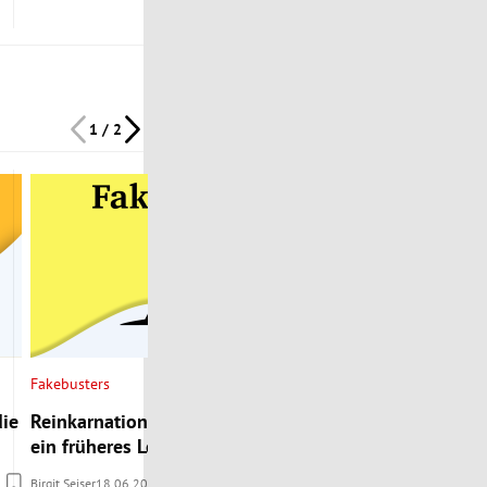
1 / 2
Fakebusters
die
Reinkarnation: Erinnern sich Kinder an
ein früheres Leben?
Birgit Seiser
18.06.2026