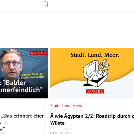
Stadt. Land. Meer.
 „Das erinnert eher
Ä wie Ägypten 2/2: Roadtrip durch 
s
Wüste
r“
01.08.2026