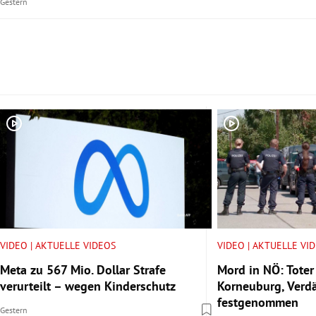
Gestern
Slide 1 von 5
VIDEO | AKTUELLE VIDEOS
VIDEO | AKTUELLE VI
Meta zu 567 Mio. Dollar Strafe
Mord in NÖ: Toter
verurteilt – wegen Kinderschutz
Korneuburg, Verdä
festgenommen
Gestern