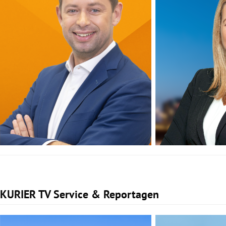
KURIER TV Service & Reportagen
Slide 1 von 1