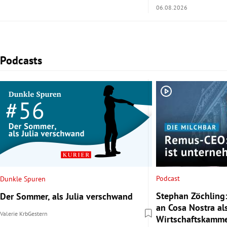
06.08.2026
Podcasts
Slide 1 von 2
Podcast
Dunkle Spuren
Stephan Zöchling:
Der Sommer, als Julia verschwand
an Cosa Nostra al
Valerie Krb
Gestern
Wirtschaftskamme