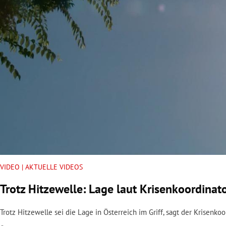
rt Untermenü
schaft Untermenü
s Untermenü
zeit Untermenü
undheit Untermenü
tur Untermenü
nung Untermenü
VIDEO | AKTUELLE VIDEOS
Trotz Hitzewelle: Lage laut Krisenkoordinato
lität Untermenü
Trotz Hitzewelle sei die Lage in Österreich im Griff, sagt der Krisenk