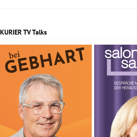
KURIER TV Talks
Slide 1 von 2