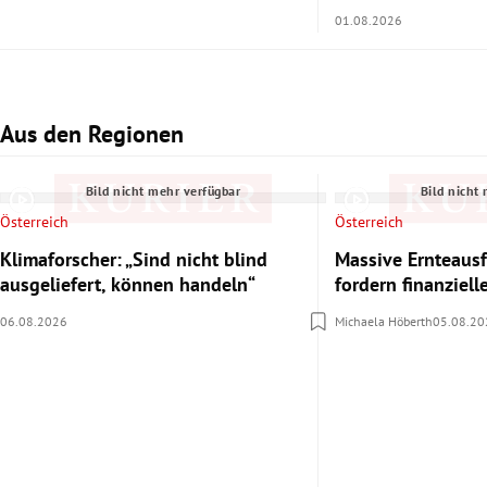
01.08.2026
Aus den Regionen
Slide 1 von 3
Bild nicht mehr verfügbar
Bild nicht
Österreich
Österreich
Klimaforscher: „Sind nicht blind
Massive Ernteausf
ausgeliefert, können handeln“
fordern finanziel
06.08.2026
Michaela Höberth
05.08.20