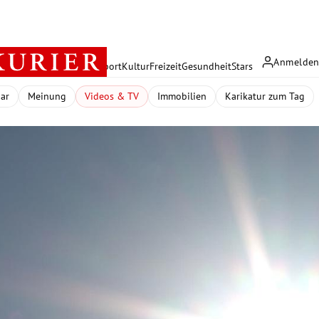
Anmelde
rreich
Politik
Wirtschaft
Sport
Kultur
Freizeit
Gesundheit
Stars
dar
Meinung
Videos & TV
Immobilien
Karikatur zum Tag