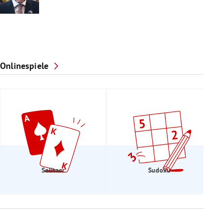
Onlinespiele
Solitaer
Sudoku