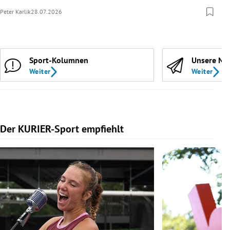
Peter Karlik
28.07.2026
Sport-Kolumnen
Unsere Ne
Weiter
Weiter
Der KURIER-Sport empfiehlt
Slide 1 von 5