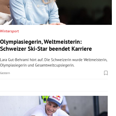
rreich Untermenü
rt Untermenü
schaft Untermenü
Wintersport
Olympiasiegerin, Weltmeisterin:
s Untermenü
Schweizer Ski-Star beendet Karriere
zeit Untermenü
Lara Gut-Behrami hört auf. Die Schweizerin wurde Weltmeisterin,
Olympiasiegerin und Gesamtweltcupsiegerin.
undheit Untermenü
Gestern
tur Untermenü
nung Untermenü
lität Untermenü