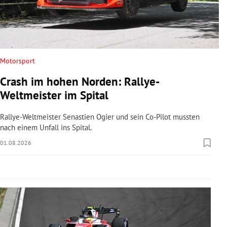
rreich Untermenü
rt Untermenü
schaft Untermenü
Motorsport
Crash im hohen Norden: Rallye-
s Untermenü
Weltmeister im Spital
zeit Untermenü
Rallye-Weltmeister Senastien Ogier und sein Co-Pilot mussten
nach einem Unfall ins Spital.
undheit Untermenü
01.08.2026
tur Untermenü
nung Untermenü
lität Untermenü