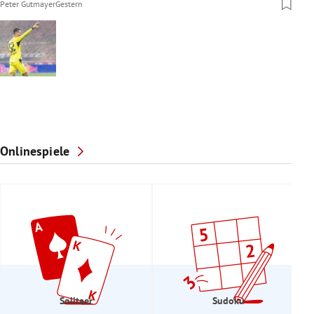
Peter Gutmayer
Gestern
Onlinespiele
Solitaer
Sudoku