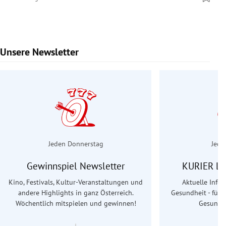
Unsere Newsletter
Slide 1 von 7
Jeden Donnerstag
Jede
Gewinnspiel Newsletter
KURIER Le
Kino, Festivals, Kultur-Veranstaltungen und
Aktuelle Info
andere Highlights in ganz Österreich.
Gesundheit - für S
Wöchentlich mitspielen und gewinnen!
Gesundhe