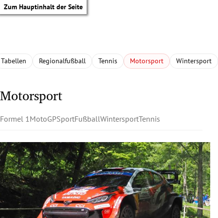
Zum Hauptinhalt der Seite
Tabellen
Regionalfußball
Tennis
Motorsport
Wintersport
Motorsport
Formel 1
MotoGP
Sport
Fußball
Wintersport
Tennis
tik Untermenü