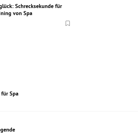
glück: Schrecksekunde für
aining von Spa
 für Spa
Legende