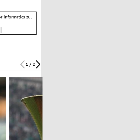
or informatics
zu,
1 / 2