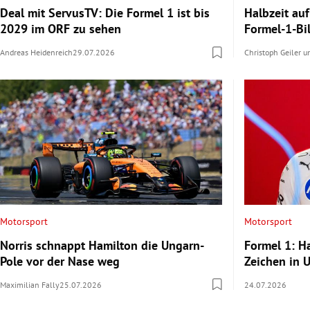
Deal mit ServusTV: Die Formel 1 ist bis
Halbzeit auf
2029 im ORF zu sehen
Formel-1-Bi
Andreas Heidenreich
29.07.2026
Christoph Geiler
u
Motorsport
Motorsport
Norris schnappt Hamilton die Ungarn-
Formel 1: Ha
Pole vor der Nase weg
Zeichen in 
Maximilian Fally
25.07.2026
24.07.2026