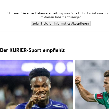
Stimmen Sie einer Datenverarbeitung von
Sofa IT Llc for informatics
um diesen Inhalt anzuzeigen.
Sofa IT Llc for informatics
Akzeptieren
Der KURIER-Sport empfiehlt
Slide 1 von 2