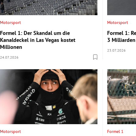
Motorsport
Motorsport
Formel 1: Der Skandal um die
Formel 1: R
Kanaldeckel in Las Vegas kostet
3 Milliarden
Millionen
23.07.2026
24.07.2026
Motorsport
Formel 1