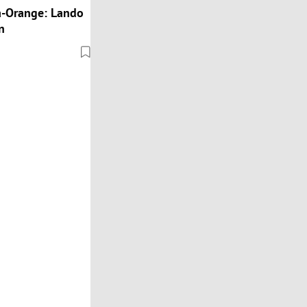
a-Orange: Lando
n