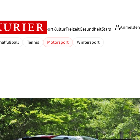
Anmelde
rreich
Politik
Wirtschaft
Sport
Kultur
Freizeit
Gesundheit
Stars
nalfußball
Tennis
Motorsport
Wintersport