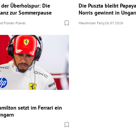
 der Überholspur: Die
Die Puszta bleibt Papay
lanz zur Sommerpause
Norris gewinnt in Ungar
nd
Florian Plavec
Maximilian Fally
26.07.2026
milton setzt im Ferrari ein
Ungarn