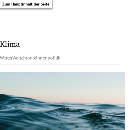
Zum Hauptinhalt der Seite
Klima
Wetter
Weltchronik
Innenpolitik
tik Untermenü