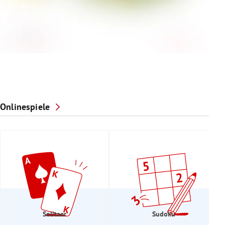
Onlinespiele
Solitaer
Sudoku