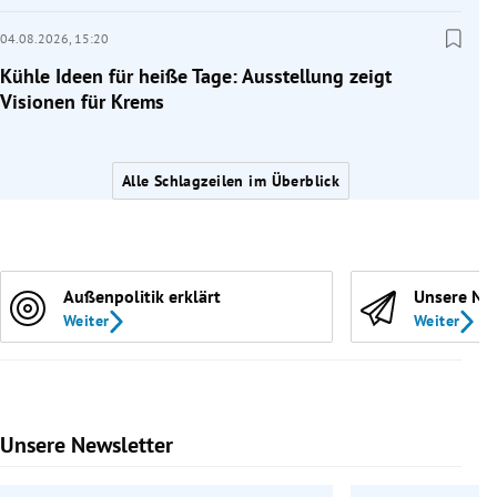
04.08.2026,
15:20
Kühle Ideen für heiße Tage: Ausstellung zeigt
Visionen für Krems
Alle Schlagzeilen im Überblick
Außenpolitik erklärt
Unsere Ne
Weiter
Weiter
Unsere Newsletter
Slide 1 von 9