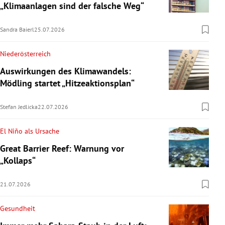
„Klimaanlagen sind der falsche Weg“
Sandra Baierl
25.07.2026
Niederösterreich
Auswirkungen des Klimawandels:
Mödling startet „Hitzeaktionsplan“
Stefan Jedlicka
22.07.2026
El Niño als Ursache
Great Barrier Reef: Warnung vor
„Kollaps“
21.07.2026
Gesundheit