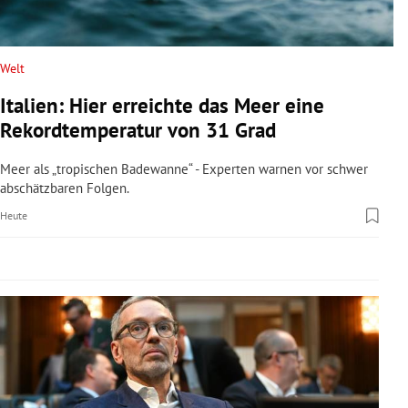
rreich Untermenü
rt Untermenü
Welt
Italien: Hier erreichte das Meer eine
schaft Untermenü
Rekordtemperatur von 31 Grad
s Untermenü
Meer als „tropischen Badewanne“ - Experten warnen vor schwer
abschätzbaren Folgen.
zeit Untermenü
Heute
undheit Untermenü
tur Untermenü
nung Untermenü
lität Untermenü