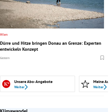
Wien
Dürre und Hitze bringen Donau an Grenze: Experten
entwickeln Konzept
Gestern
Unsere Abo-Angebote
Meine Aut
Weiter
Weiter
Klimawandel
Slide 1 von 4