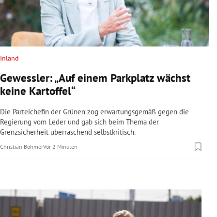
rreich Untermenü
rt Untermenü
schaft Untermenü
Inland
Gewessler: „Auf einem Parkplatz wächst
s Untermenü
keine Kartoffel“
zeit Untermenü
Die Parteichefin der Grünen zog erwartungsgemäß gegen die
Regierung vom Leder und gab sich beim Thema der
undheit Untermenü
Grenzsicherheit überraschend selbstkritisch.
Christian Böhmer
Vor 2 Minuten
tur Untermenü
nung Untermenü
lität Untermenü