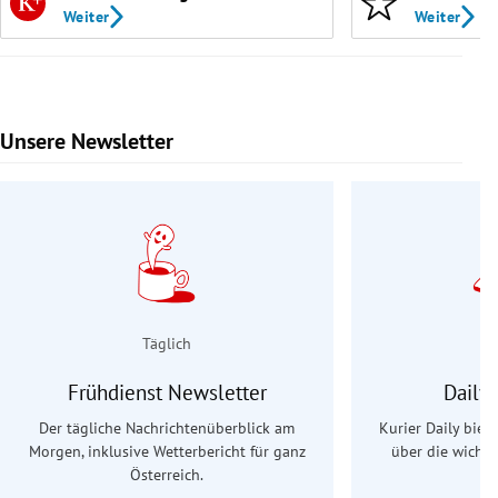
Weiter
Weiter
Unsere Newsletter
Slide 1 von 9
Täglich
Frühdienst Newsletter
Daily
Der tägliche Nachrichtenüberblick am
Kurier Daily biet
Morgen, inklusive Wetterbericht für ganz
über die wichti
Österreich.