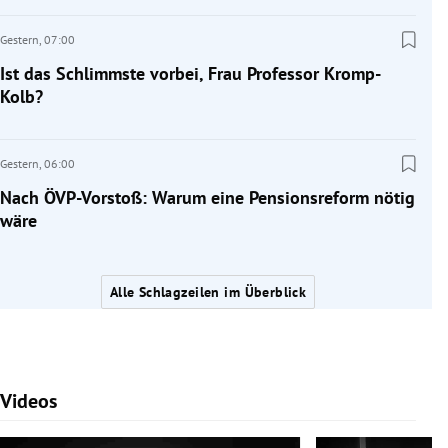
Gestern,
07:00
Ist das Schlimmste vorbei, Frau Professor Kromp-
Kolb?
Gestern,
06:00
Nach ÖVP-Vorstoß: Warum eine Pensionsreform nötig
wäre
Alle Schlagzeilen im Überblick
Videos
Slide 1 von 7