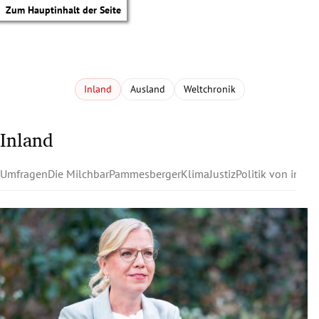
Zum Hauptinhalt der Seite
Inland
Ausland
Weltchronik
Inland
Umfragen
Die Milchbar
Pammesberger
Klima
Justiz
Politik von innen
tik Untermenü