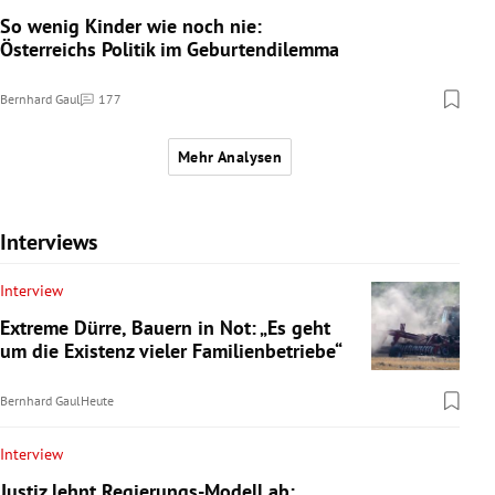
So wenig Kinder wie noch nie:
Österreichs Politik im Geburtendilemma
Bernhard Gaul
177
Kommentare
Mehr Analysen
Interviews
Interview
Extreme Dürre, Bauern in Not: „Es geht
um die Existenz vieler Familienbetriebe“
Bernhard Gaul
Heute
Interview
Justiz lehnt Regierungs-Modell ab: