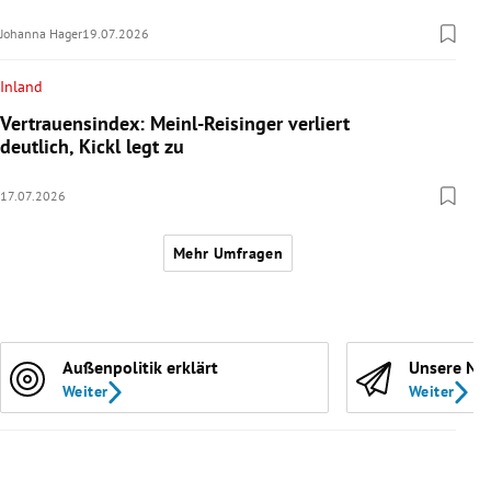
Johanna Hager
19.07.2026
Inland
Vertrauensindex: Meinl-Reisinger verliert
deutlich, Kickl legt zu
17.07.2026
Mehr Umfragen
Außenpolitik erklärt
Unsere Ne
Weiter
Weiter