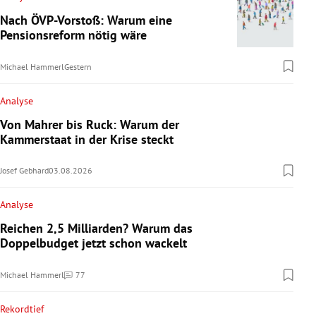
Nach ÖVP-Vorstoß: Warum eine
Pensionsreform nötig wäre
Michael Hammerl
Gestern
Analyse
Von Mahrer bis Ruck: Warum der
Kammerstaat in der Krise steckt
Josef Gebhard
03.08.2026
Analyse
Reichen 2,5 Milliarden? Warum das
Doppelbudget jetzt schon wackelt
Michael Hammerl
77
Kommentare
Rekordtief