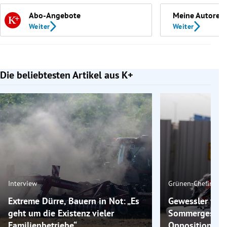
Abo-Angebote
Meine Autoren
Weiter
Weiter
Die beliebtesten Artikel aus K+
Slide 1 von 7
Interview
Grünen-Chefin
Extreme Dürre, Bauern in Not: „Es
Gewessler vor
geht um die Existenz vieler
Sommergespräc
Familienbetriebe“
Opposition a