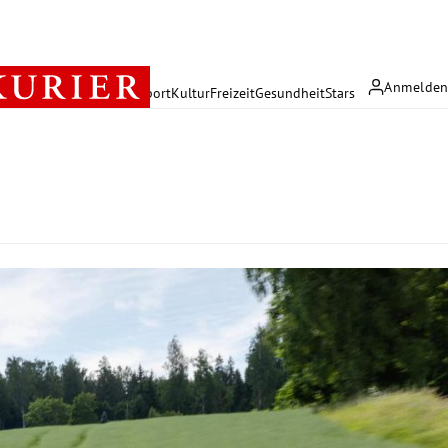
Anmelde
rreich
Politik
Wirtschaft
Sport
Kultur
Freizeit
Gesundheit
Stars