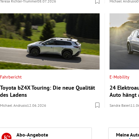
Teresa Richter-Trummer
08.07.2026
Michael Andrusio
0
Fahrbericht
E-Mobility
Toyota bZ4X Touring: Die neue Qualität
24 Elektroa
des Ladens
Auto hängt 
Michael Andrusio
12.06.2026
Sandra Baierl
11.0
Abo-Angebote
Meine Aut