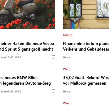
Inland
leiner Haken die neue Vespa
Finanzministerium plant
nd Sprint S ganz groß macht
Verkehr und Gebäudesa
ummer
23.03.2026
Heute
Welt
res neues BMW-Bike:
33,02 Grad: Rekord-Was
 legendären Daytona-Sieg
vor Mallorca gemessen
ummer
09.03.2026
Heute
Wien