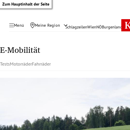
Zum Hauptinhalt der Seite
Menü
Meine Region
Schlagzeilen
Wien
NÖ
Burgenland
Öste
E-Mobilität
Tests
Motorräder
Fahrräder
tik Untermenü
rreich Untermenü