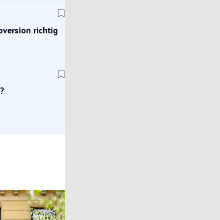
oversion richtig
Klassik
Zeitreise ins Jahr 1976: Mit dem Porsche 924
?