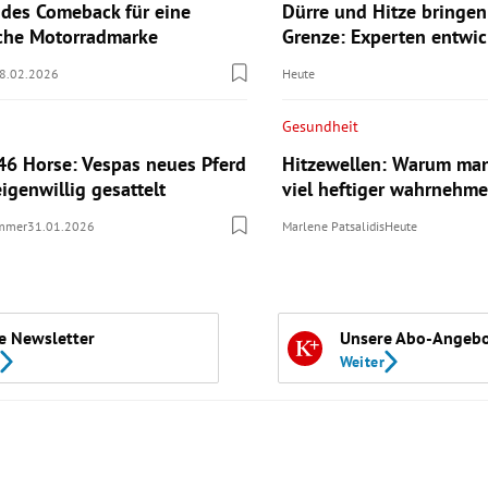
des Comeback für eine
Dürre und Hitze bringe
sche Motorradmarke
Grenze: Experten entwi
8.02.2026
Heute
Gesundheit
46 Horse: Vespas neues Pferd
Hitzewellen: Warum man
eigenwillig gesattelt
viel heftiger wahrnehm
ummer
31.01.2026
Marlene Patsalidis
Heute
e Newsletter
Unsere Abo-Angeb
Weiter