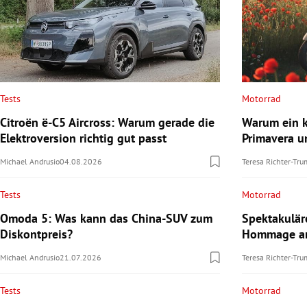
Tests
Motorrad
Citroën ë-C5 Aircross: Warum gerade die
Warum ein k
Elektroversion richtig gut passt
Primavera u
Michael Andrusio
04.08.2026
Teresa Richter-Tr
Tests
Motorrad
Omoda 5: Was kann das China-SUV zum
Spektakulä
Diskontpreis?
Hommage an
Michael Andrusio
21.07.2026
Teresa Richter-Tr
Tests
Motorrad