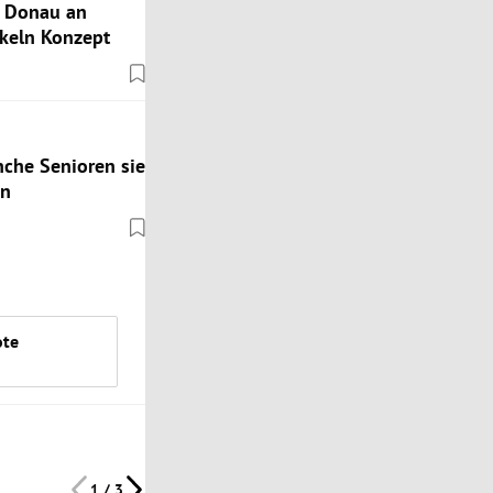
n Donau an
ckeln Konzept
che Senioren sie
en
ote
1 / 3