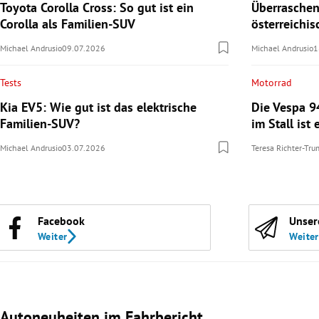
Toyota Corolla Cross: So gut ist ein
Überraschen
Corolla als Familien-SUV
österreichi
Michael Andrusio
09.07.2026
Michael Andrusio
1
Tests
Motorrad
Kia EV5: Wie gut ist das elektrische
Die Vespa 9
Familien-SUV?
im Stall ist 
Michael Andrusio
03.07.2026
Teresa Richter-Tr
Facebook
Unser
Weiter
Weiter
Autoneuheiten im Fahrbericht
Slide 1 von 3