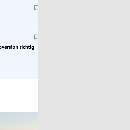
Frage der Mobilität
ion
Wahr oder falsch: Macht die Klimaanlage krank?
oversion richtig