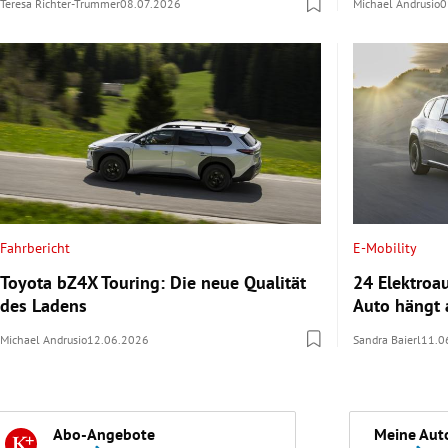
Teresa Richter-Trummer
08.07.2026
Michael Andrusio
0
Fahrbericht
E-Mobility
Toyota bZ4X Touring: Die neue Qualität
24 Elektroa
des Ladens
Auto hängt 
Michael Andrusio
12.06.2026
Sandra Baierl
11.0
Abo-Angebote
Meine Aut