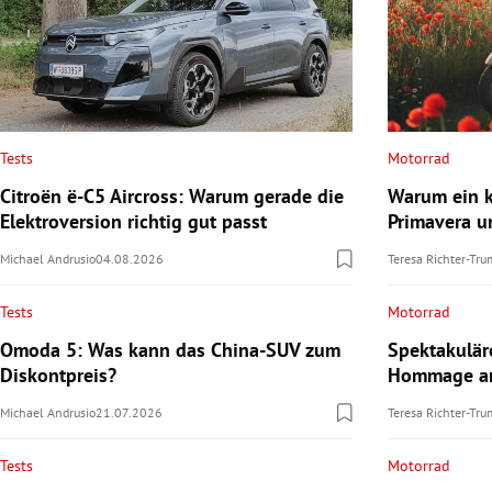
Tests
Motorrad
Citroën ë-C5 Aircross: Warum gerade die
Warum ein k
Elektroversion richtig gut passt
Primavera u
Michael Andrusio
04.08.2026
Teresa Richter-Tr
Tests
Motorrad
Omoda 5: Was kann das China-SUV zum
Spektakulä
Diskontpreis?
Hommage an
Michael Andrusio
21.07.2026
Teresa Richter-Tr
Tests
Motorrad