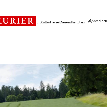
Anmelde
rreich
Politik
Wirtschaft
Sport
Kultur
Freizeit
Gesundheit
Stars