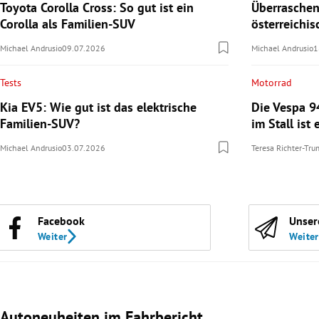
Toyota Corolla Cross: So gut ist ein
Überraschen
Corolla als Familien-SUV
österreichi
Michael Andrusio
09.07.2026
Michael Andrusio
1
Tests
Motorrad
Kia EV5: Wie gut ist das elektrische
Die Vespa 9
Familien-SUV?
im Stall ist 
Michael Andrusio
03.07.2026
Teresa Richter-Tr
Facebook
Unser
Weiter
Weiter
Autoneuheiten im Fahrbericht
Slide 1 von 3