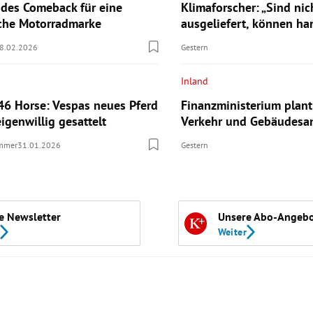
des Comeback für eine
Klimaforscher: „Sind nic
sche Motorradmarke
ausgeliefert, können ha
8.02.2026
Gestern
Inland
46 Horse: Vespas neues Pferd
Finanzministerium plant
eigenwillig gesattelt
Verkehr und Gebäudesa
ummer
31.01.2026
Gestern
e Newsletter
Unsere Abo-Angeb
Weiter