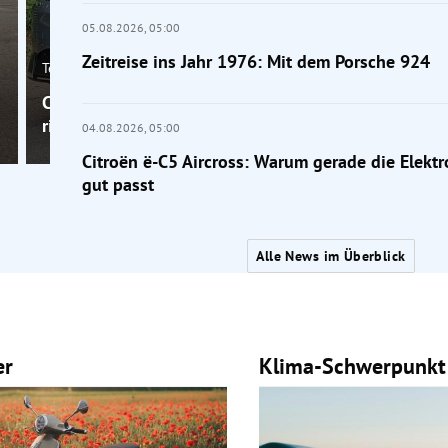
05.08.2026,
05:00
Zeitreise ins Jahr 1976: Mit dem Porsche 924
Tests
Citroën ë-C5 Aircross: Warum gerade die Elektrovers
richtig gut passt
04.08.2026,
05:00
Citroën ë-C5 Aircross: Warum gerade die Elektr
gut passt
Alle News im Überblick
er
Klima-Schwerpunkt