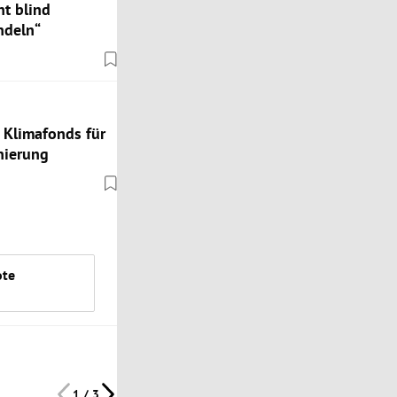
ht blind
ndeln“
 Klimafonds für
nierung
ote
1 / 3