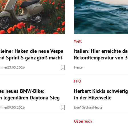
Welt
leiner Haken die neue Vespa
Italien: Hier erreichte d
nd Sprint S ganz groß macht
Rekordtemperatur von 3
ummer
23.03.2026
Heute
FPÖ
res neues BMW-Bike:
Herbert Kickls schwieri
 legendären Daytona-Sieg
in der Hitzewelle
ummer
09.03.2026
Josef Gebhard
Heute
Österreich