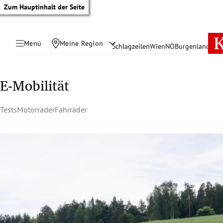
Zum Hauptinhalt der Seite
Menü
Meine Region
Schlagzeilen
Wien
NÖ
Burgenland
Öste
E-Mobilität
Tests
Motorräder
Fahrräder
tik Untermenü
rreich Untermenü