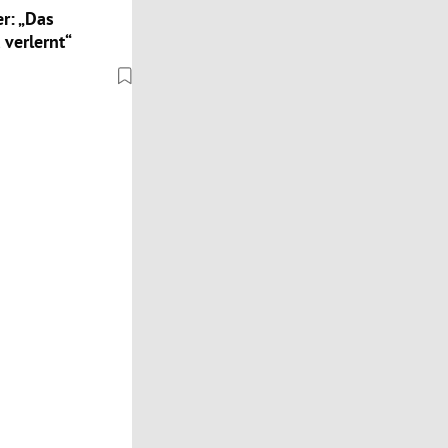
r: „Das
 verlernt“