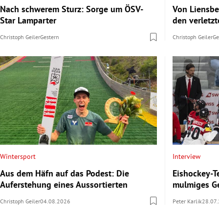
Nach schwerem Sturz: Sorge um ÖSV-
Von Liensbe
Star Lamparter
den verletz
Christoph Geiler
Gestern
Christoph Geiler
Ge
Wintersport
Interview
Aus dem Häfn auf das Podest: Die
Eishockey-T
Auferstehung eines Aussortierten
mulmiges Ge
Christoph Geiler
04.08.2026
Peter Karlik
28.07