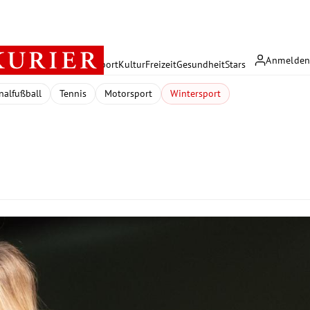
Anmelde
rreich
Politik
Wirtschaft
Sport
Kultur
Freizeit
Gesundheit
Stars
nalfußball
Tennis
Motorsport
Wintersport