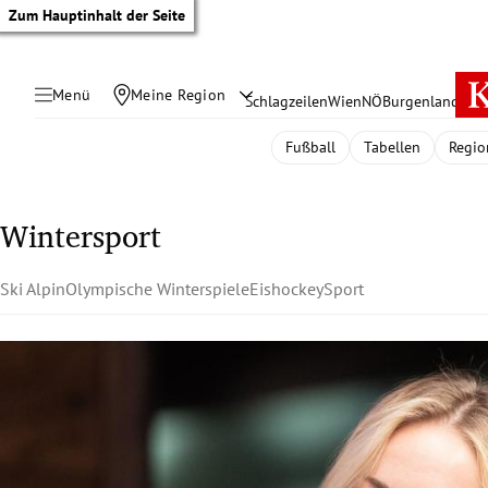
Zum Hauptinhalt der Seite
Menü
Meine Region
Schlagzeilen
Wien
NÖ
Burgenland
Öste
Fußball
Tabellen
Regio
Wintersport
Ski Alpin
Olympische Winterspiele
Eishockey
Sport
tik Untermenü
rreich Untermenü