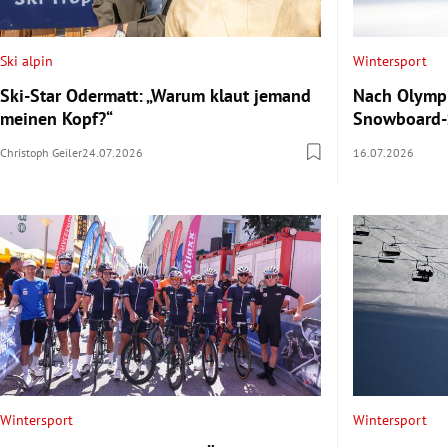
Ski alpin
Wintersport
Ski-Star Odermatt: „Warum klaut jemand
Nach Olympia
meinen Kopf?“
Snowboard-S
Christoph Geiler
24.07.2026
16.07.2026
Wintersport
Wintersport