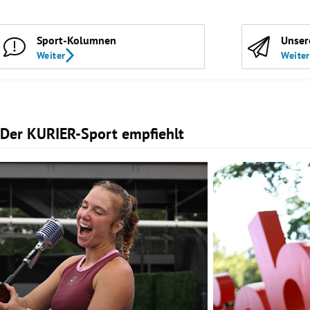
Sport-Kolumnen
Unser
Weiter
Weiter
Der KURIER-Sport empfiehlt
Slide 1 von 2