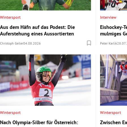
Wintersport
Interview
Aus dem Häfn auf das Podest: Die
Eishockey-T
Auferstehung eines Aussortierten
mulmiges Ge
Christoph Geiler
04.08.2026
Peter Karlik
28.07
Wintersport
Wintersport
Nach Olympia-Silber für Österreich:
Zwischen Ex