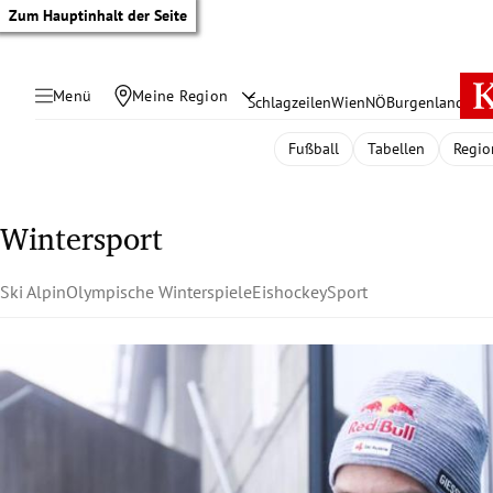
Zum Hauptinhalt der Seite
Menü
Meine Region
Schlagzeilen
Wien
NÖ
Burgenland
Öste
Fußball
Tabellen
Regio
Wintersport
Ski Alpin
Olympische Winterspiele
Eishockey
Sport
tik Untermenü
rreich Untermenü