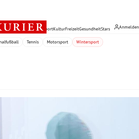
Anmelde
rreich
Politik
Wirtschaft
Sport
Kultur
Freizeit
Gesundheit
Stars
nalfußball
Tennis
Motorsport
Wintersport