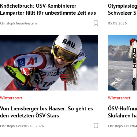
Knöchelbruch: ÖSV-Kombinierer
Olympiasieg
Lamparter fällt für unbestimmte Zeit aus
Schweizer S
Christoph Geiler
Gestern
05.08.2026
Wintersport
Wintersport
Von Liensberger bis Haaser: So geht es
ÖSV-Hoffnun
den verletzten ÖSV-Stars
Skifahren ha
Christoph Geiler
05.08.2026
Christoph Geiler
04