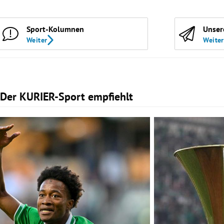
Sport-Kolumnen
Unser
Weiter
Weiter
Der KURIER-Sport empfiehlt
Slide 1 von 2