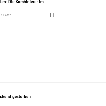
len: Die Kombinierer im
.07.2026
aschend gestorben