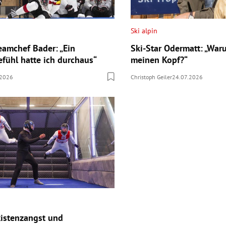
Ski alpin
eamchef Bader: „Ein
Ski-Star Odermatt: „War
fühl hatte ich durchaus“
meinen Kopf?“
.2026
Christoph Geiler
24.07.2026
istenzangst und