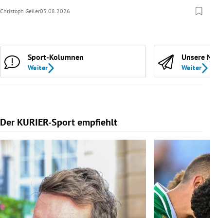
Christoph Geiler
05.08.2026
Sport-Kolumnen
Unsere Ne
Weiter
Weiter
Der KURIER-Sport empfiehlt
Slide 1 von 5