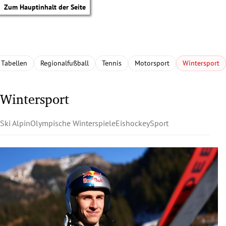
Zum Hauptinhalt der Seite
Tabellen
Regionalfußball
Tennis
Motorsport
Wintersport
Wintersport
Ski Alpin
Olympische Winterspiele
Eishockey
Sport
tik Untermenü