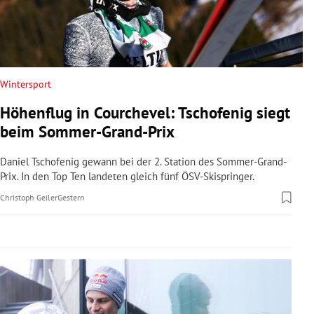
rreich Untermenü
rt Untermenü
schaft Untermenü
Wintersport
Höhenflug in Courchevel: Tschofenig siegt
s Untermenü
beim Sommer-Grand-Prix
zeit Untermenü
Daniel Tschofenig gewann bei der 2. Station des Sommer-Grand-
Prix. In den Top Ten landeten gleich fünf ÖSV-Skispringer.
undheit Untermenü
Christoph Geiler
Gestern
tur Untermenü
nung Untermenü
lität Untermenü