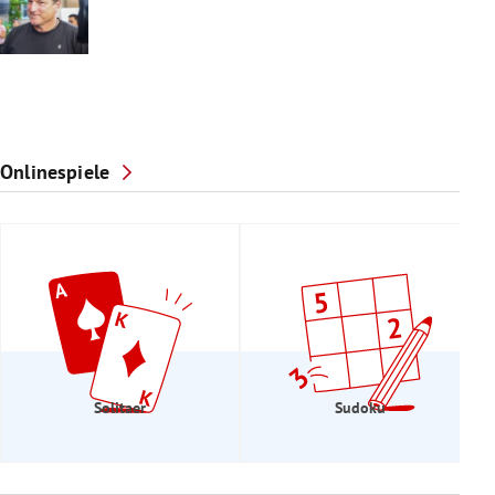
Onlinespiele
Solitaer
Sudoku