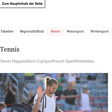
Zum Hauptinhalt der Seite
Tabellen
Regionalfußball
Tennis
Motorsport
Wintersport
Tennis
Tennis Magazin
Davis Cup
Sport
French Open
WImbledon
tik Untermenü