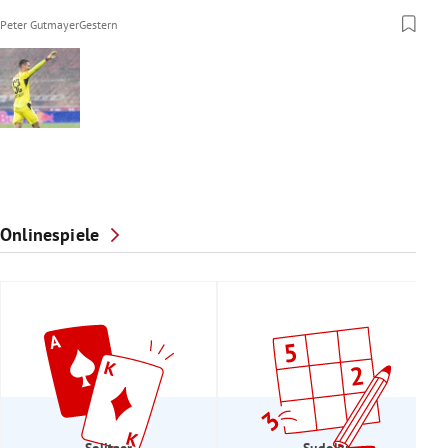
Peter Gutmayer
Gestern
Onlinespiele
Solitaer
Sudoku