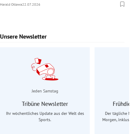
Harald Ottawa
22.07.2026
Unsere Newsletter
Slide 1 von 9
Jeden Samstag
Tribüne Newsletter
Frühdien
Ihr wöchentliches Update aus der Welt des
Der tägliche Na
Sports.
Morgen, inklusive
Ös