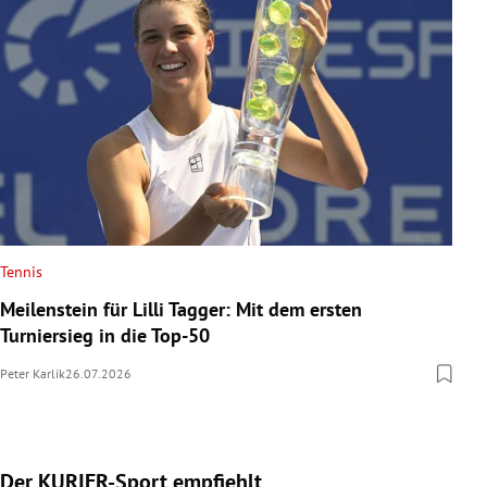
Tennis
Meilenstein für Lilli Tagger: Mit dem ersten
Turniersieg in die Top-50
Peter Karlik
26.07.2026
Der KURIER-Sport empfiehlt
Slide 1 von 5