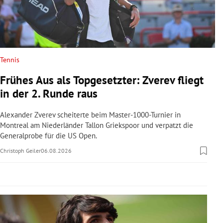
rreich Untermenü
rt Untermenü
schaft Untermenü
Tennis
Frühes Aus als Topgesetzter: Zverev fliegt
s Untermenü
in der 2. Runde raus
zeit Untermenü
Alexander Zverev scheiterte beim Master-1000-Turnier in
Montreal am Niederländer Tallon Griekspoor und verpatzt die
undheit Untermenü
Generalprobe für die US Open.
Christoph Geiler
06.08.2026
tur Untermenü
nung Untermenü
lität Untermenü