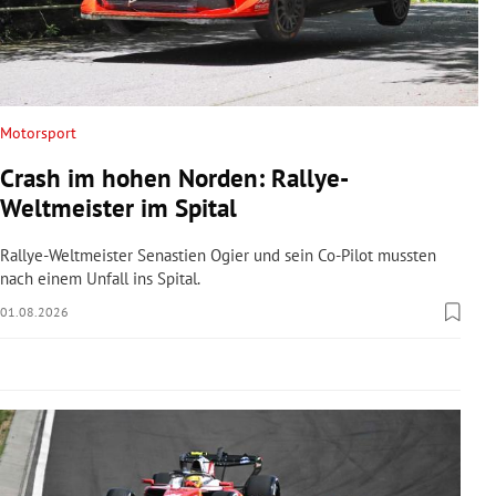
rreich Untermenü
rt Untermenü
schaft Untermenü
Motorsport
Crash im hohen Norden: Rallye-
s Untermenü
Weltmeister im Spital
zeit Untermenü
Rallye-Weltmeister Senastien Ogier und sein Co-Pilot mussten
nach einem Unfall ins Spital.
undheit Untermenü
01.08.2026
tur Untermenü
nung Untermenü
lität Untermenü