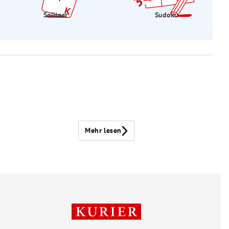
Solitaer
Sudoku
Mehr lesen