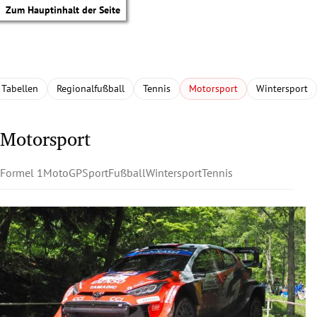
Zum Hauptinhalt der Seite
Tabellen
Regionalfußball
Tennis
Motorsport
Wintersport
Motorsport
Formel 1
MotoGP
Sport
Fußball
Wintersport
Tennis
tik Untermenü