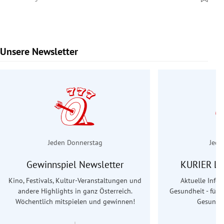
Unsere Newsletter
Slide 1 von 7
Jeden Donnerstag
Jede
Gewinnspiel Newsletter
KURIER Le
Kino, Festivals, Kultur-Veranstaltungen und
Aktuelle Info
andere Highlights in ganz Österreich.
Gesundheit - für S
Wöchentlich mitspielen und gewinnen!
Gesundhe