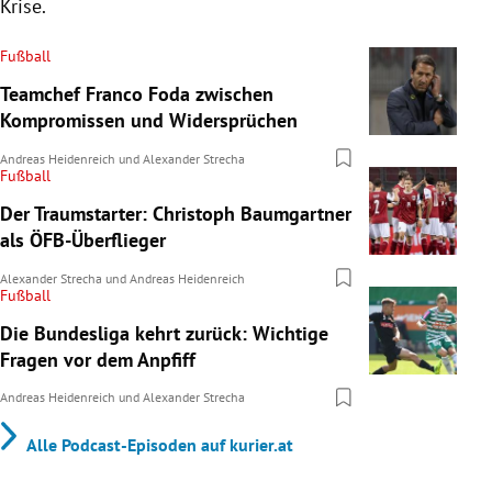
Krise.
Fußball
Teamchef Franco Foda zwischen
Kompromissen und Widersprüchen
Andreas Heidenreich
und
Alexander Strecha
Fußball
Der Traumstarter: Christoph Baumgartner
als ÖFB-Überflieger
Alexander Strecha
und
Andreas Heidenreich
Fußball
Die Bundesliga kehrt zurück: Wichtige
Fragen vor dem Anpfiff
Andreas Heidenreich
und
Alexander Strecha
Alle Podcast-Episoden auf kurier.at