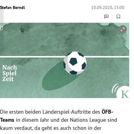
rreich Untermenü
Stefan Berndl
10.09.2020, 15:00
rt Untermenü
Copyright-Hinweis öffnen/schließen
schaft Untermenü
s Untermenü
zeit Untermenü
undheit Untermenü
tur Untermenü
nung Untermenü
Die ersten beiden Länderspiel-Auftritte des
ÖFB-
Teams
in diesem Jahr und der Nations League sind
lität Untermenü
kaum verdaut, da geht es auch schon in der