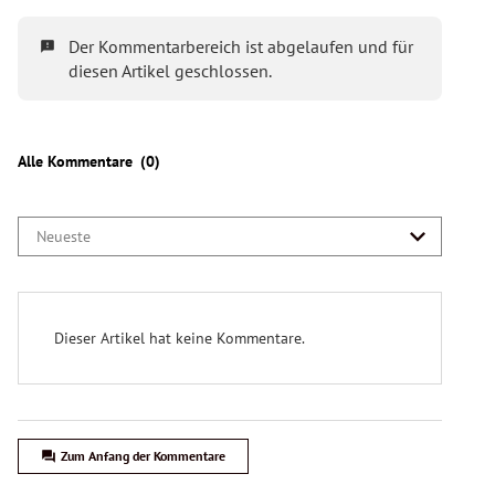
bei Rapid
Der extreme Haaland und ein Cup-Kracher
Bundesliga-Halbzeit: "Platz drei ist für Rapid
das Limit"
Salzburg vs. Liverpool: "Hype um Haaland ist
unerträglich"
Vor Wiener Derby: "Finanz-Situation der
Austria ist prekär"
Rapids neuer Präsident: "Er hat von Beginn
weg viele Gegner"
Das ÖFB-Team und die Blamage von Riga
In Schwarz-Türkis zur EM? Finale Spiele für
den ÖFB
Nach Kovac-Aus: Bayern sucht den Super-
Trainer
Die heile Rapid-Welt und der Zweikampf um
den Präsidenten
Rapids Härteschlacht, Salzburg und der
Videobeweis