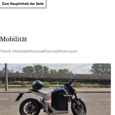
Zum Hauptinhalt der Seite
Mobilität
Tests
E-Mobilität
Motorrad
Fahrrad
Motorsport
tik Untermenü