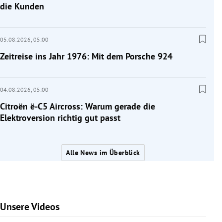
die Kunden
05.08.2026,
05:00
Zeitreise ins Jahr 1976: Mit dem Porsche 924
04.08.2026,
05:00
Citroën ë-C5 Aircross: Warum gerade die
Elektroversion richtig gut passt
Alle News im Überblick
Unsere Videos
Slide 1 von 7