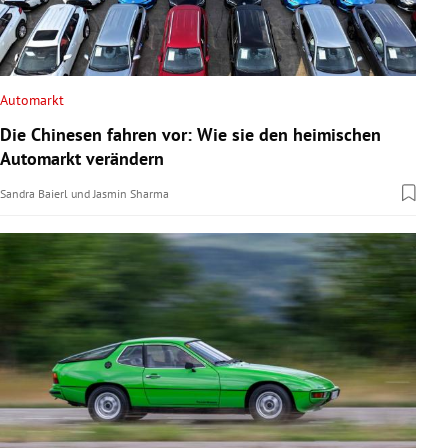
Automarkt
Die Chinesen fahren vor: Wie sie den heimischen
Automarkt verändern
Sandra Baierl
und
Jasmin Sharma