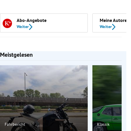
Abo-Angebote
Meine Autoren
Weiter
Weiter
Meistgelesen
Slide 1 von 7
Fahrbericht
Klassik