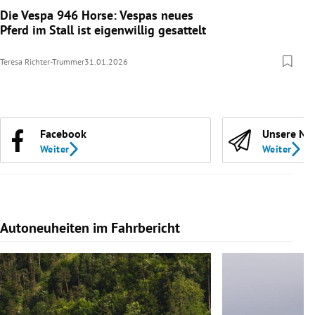
Die Vespa 946 Horse: Vespas neues
Pferd im Stall ist eigenwillig gesattelt
Teresa Richter-Trummer
31.01.2026
Facebook
Unsere Ne
Weiter
Weiter
Autoneuheiten im Fahrbericht
Slide 1 von 7