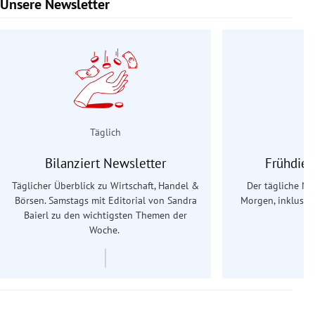
Unsere Newsletter
Slide 1 von 9
Täglich
Bilanziert Newsletter
Frühdien
Täglicher Überblick zu Wirtschaft, Handel &
Der tägliche Na
Börsen. Samstags mit Editorial von Sandra
Morgen, inklusive
Baierl
zu den wichtigsten Themen der
Ös
Woche.