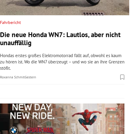
rreich Untermenü
rt Untermenü
Fahrbericht
Die neue Honda WN7: Lautlos, aber nicht
schaft Untermenü
unauffällig
s Untermenü
Hondas erstes großes Elektromotorrad fällt auf, obwohl es kaum
zu hören ist. Wo die WN7 überzeugt – und wo sie an ihre Grenzen
zeit Untermenü
stößt.
Roxanna Schmit
Gestern
undheit Untermenü
tur Untermenü
nung Untermenü
lität Untermenü