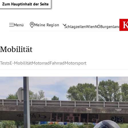
Zum Hauptinhalt der Seite
Menü
Meine Region
Schlagzeilen
Wien
NÖ
Burgenland
Öste
Mobilität
Tests
E-Mobilität
Motorrad
Fahrrad
Motorsport
tik Untermenü
rreich Untermenü