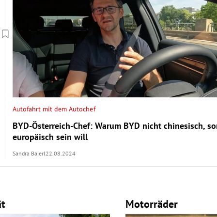
Autofahrt mit dem Autochef
BYD-Österreich-Chef: Warum BYD nicht chinesisch, s
europäisch sein will
Sandra Baierl
22.08.2024
ät
Motorräder