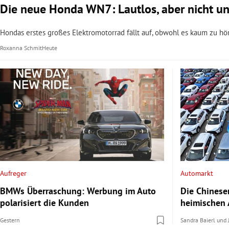
Die neue Honda WN7: Lautlos, aber nicht un
Hondas erstes großes Elektromotorrad fällt auf, obwohl es kaum zu hö
Roxanna Schmit
Heute
Aufreger
Automarkt
BMWs Überraschung: Werbung im Auto
Die Chinese
polarisiert die Kunden
heimischen 
Gestern
Sandra Baierl
und