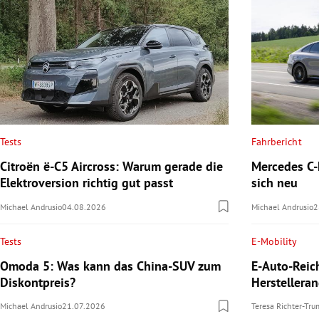
Tests
Fahrbericht
Citroën ë-C5 Aircross: Warum gerade die
Mercedes C-K
Elektroversion richtig gut passt
sich neu
Michael Andrusio
04.08.2026
Michael Andrusio
2
Tests
E-Mobility
Omoda 5: Was kann das China-SUV zum
E-Auto-Reic
Diskontpreis?
Herstellera
Michael Andrusio
21.07.2026
Teresa Richter-Tr