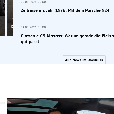
05.08.2026,
05:00
Zeitreise ins Jahr 1976: Mit dem Porsche 924
Fahrbericht
Die neue Honda WN7: Lautlos, aber nicht unauffälli
04.08.2026,
05:00
Citroën ë-C5 Aircross: Warum gerade die Elektr
gut passt
Alle News im Überblick