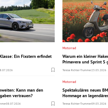
Motorrad
lasse: Ein Fixstern erfindet
Warum ein kleiner Hake
Primavera und Sprint S
8.07.2026
Teresa Richter-Trummer
23.03.2026
Motorrad
hweiten: Kann man den
Spektakuläres neues B
ngaben vertrauen?
Hommage an legendären
ummer
08.07.2026
Teresa Richter-Trummer
09.03.2026