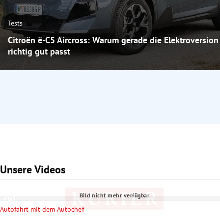
Tests
Citroën ë-C5 Aircross: Warum gerade die Elektroversion
richtig gut passt
Unsere Videos
Slide 1 von 4
Bild nicht mehr verfügbar
Autofahrt mit dem Autochef