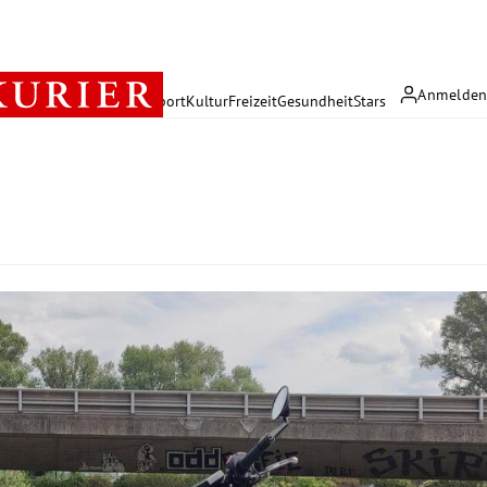
Anmelde
rreich
Politik
Wirtschaft
Sport
Kultur
Freizeit
Gesundheit
Stars