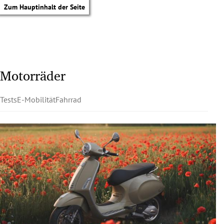
Zum Hauptinhalt der Seite
Motorräder
Tests
E-Mobilität
Fahrrad
tik Untermenü