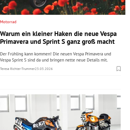
rreich Untermenü
rt Untermenü
Motorrad
Warum ein kleiner Haken die neue Vespa
schaft Untermenü
Primavera und Sprint S ganz groß macht
s Untermenü
Der Frühling kann kommen! Die neuen Vespa Primavera und
Vespa Sprint S sind da und bringen nette neue Details mit.
zeit Untermenü
Teresa Richter-Trummer
23.03.2026
undheit Untermenü
tur Untermenü
nung Untermenü
lität Untermenü