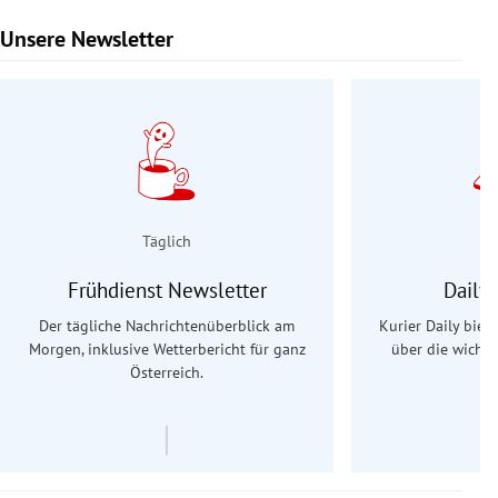
Unsere Newsletter
Slide 1 von 9
Täglich
Frühdienst Newsletter
Daily
Der tägliche Nachrichtenüberblick am
Kurier Daily biet
Morgen, inklusive Wetterbericht für ganz
über die wichti
Österreich.