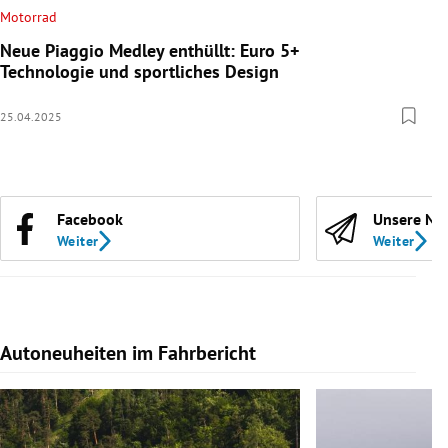
Motorrad
Neue Piaggio Medley enthüllt: Euro 5+
Technologie und sportliches Design
25.04.2025
Facebook
Unsere Ne
Weiter
Weiter
Autoneuheiten im Fahrbericht
Slide 1 von 7