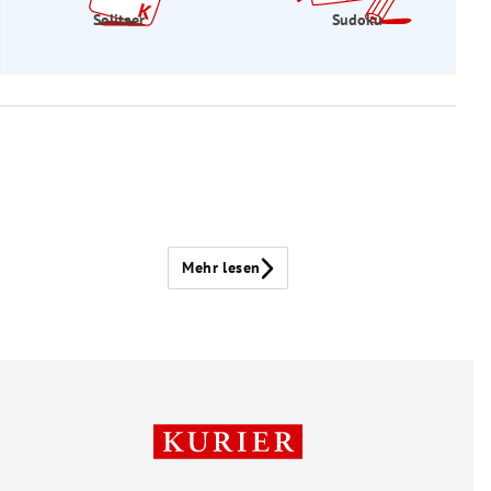
Solitaer
Sudoku
Mehr lesen