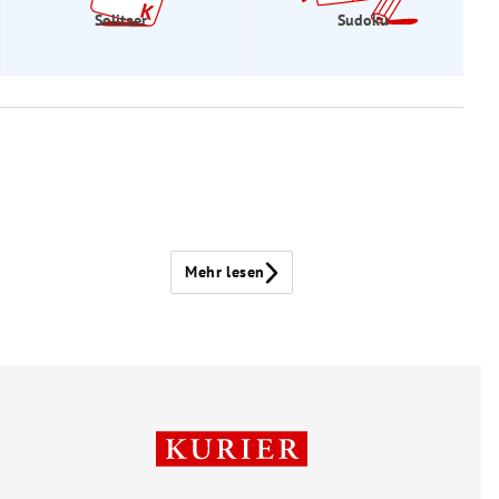
Solitaer
Sudoku
Mehr lesen