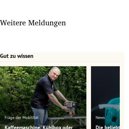
Weitere Meldungen
Gut zu wissen
Slide 1 von 7
Frage der Mobilität
News
Kaffeemaschine, Kühlbox oder
Die beliebtest