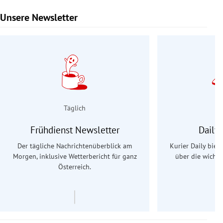
Unsere Newsletter
Slide 1 von 9
Täglich
Frühdienst Newsletter
Daily
Der tägliche Nachrichtenüberblick am
Kurier Daily biet
Morgen, inklusive Wetterbericht für ganz
über die wichti
Österreich.