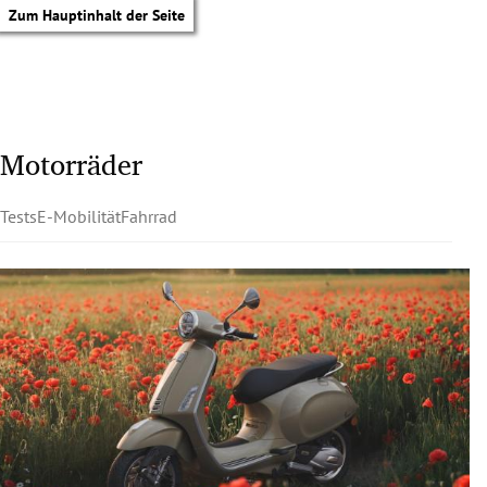
Zum Hauptinhalt der Seite
Motorräder
Tests
E-Mobilität
Fahrrad
tik Untermenü