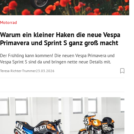
rreich Untermenü
rt Untermenü
Motorrad
Warum ein kleiner Haken die neue Vespa
schaft Untermenü
Primavera und Sprint S ganz groß macht
s Untermenü
Der Frühling kann kommen! Die neuen Vespa Primavera und
Vespa Sprint S sind da und bringen nette neue Details mit.
zeit Untermenü
Teresa Richter-Trummer
23.03.2026
undheit Untermenü
tur Untermenü
nung Untermenü
lität Untermenü