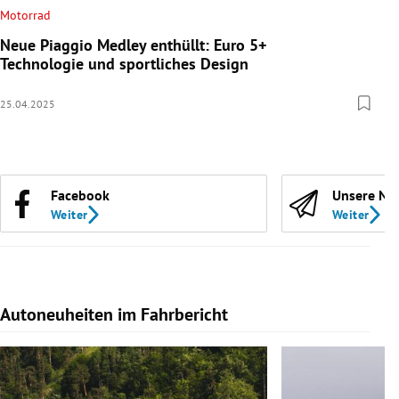
Motorrad
Neue Piaggio Medley enthüllt: Euro 5+
Technologie und sportliches Design
25.04.2025
Facebook
Unsere Ne
Weiter
Weiter
Autoneuheiten im Fahrbericht
Slide 1 von 7