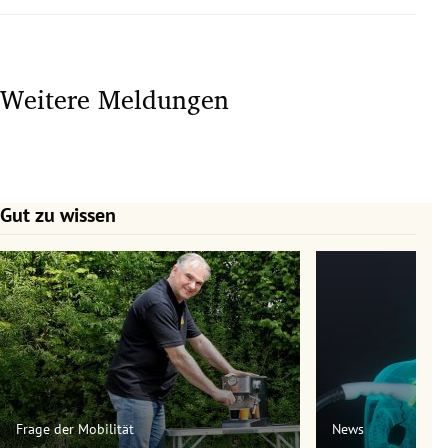
Weitere Meldungen
Gut zu wissen
Slide 1 von 7
Frage der Mobilität
News