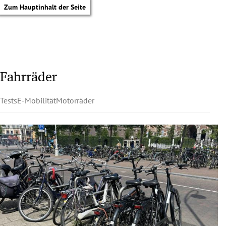
Zum Hauptinhalt der Seite
Fahrräder
Tests
E-Mobilität
Motorräder
tik Untermenü