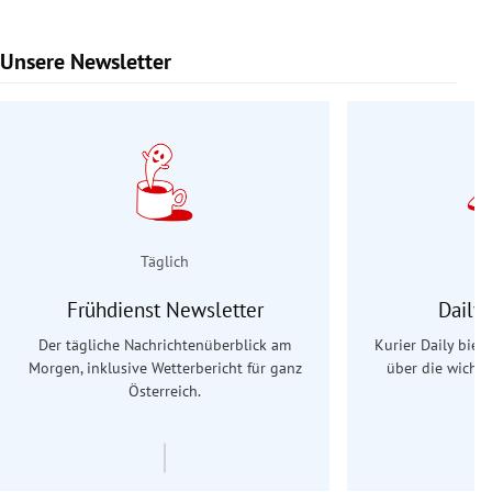
Unsere Newsletter
Slide 1 von 9
Täglich
Frühdienst Newsletter
Daily
Der tägliche Nachrichtenüberblick am
Kurier Daily biet
Morgen, inklusive Wetterbericht für ganz
über die wichti
Österreich.