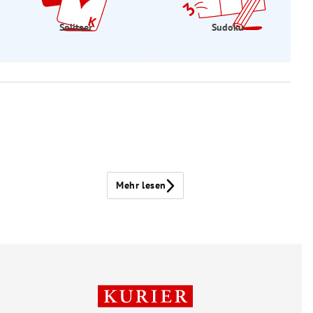
Solitaer
Sudoku
Mehr lesen