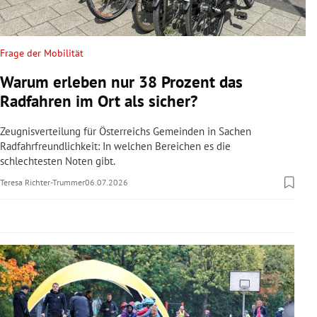
rreich Untermenü
rt Untermenü
Frage der Mobilität
Warum erleben nur 38 Prozent das
schaft Untermenü
Radfahren im Ort als sicher?
s Untermenü
Zeugnisverteilung für Österreichs Gemeinden in Sachen
Radfahrfreundlichkeit: In welchen Bereichen es die
zeit Untermenü
schlechtesten Noten gibt.
Teresa Richter-Trummer
06.07.2026
undheit Untermenü
tur Untermenü
nung Untermenü
lität Untermenü