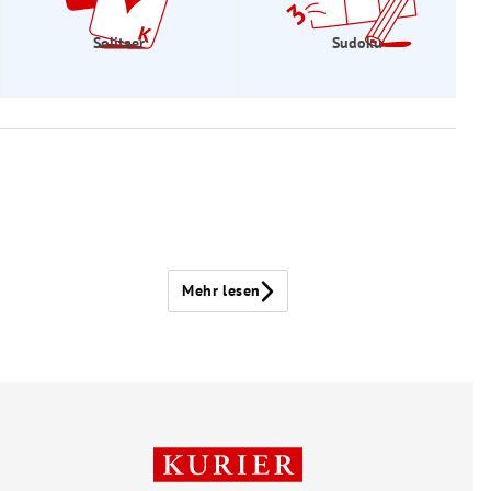
Solitaer
Sudoku
Mehr lesen