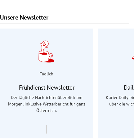
Unsere Newsletter
Slide 1 von 9
Täglich
Frühdienst Newsletter
Daily
Der tägliche Nachrichtenüberblick am
Kurier Daily biet
Morgen, inklusive Wetterbericht für ganz
über die wichti
Österreich.