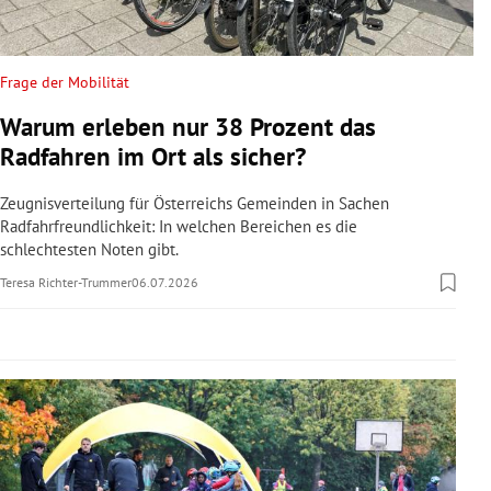
rreich Untermenü
rt Untermenü
Frage der Mobilität
Warum erleben nur 38 Prozent das
schaft Untermenü
Radfahren im Ort als sicher?
s Untermenü
Zeugnisverteilung für Österreichs Gemeinden in Sachen
Radfahrfreundlichkeit: In welchen Bereichen es die
zeit Untermenü
schlechtesten Noten gibt.
Teresa Richter-Trummer
06.07.2026
undheit Untermenü
tur Untermenü
nung Untermenü
lität Untermenü