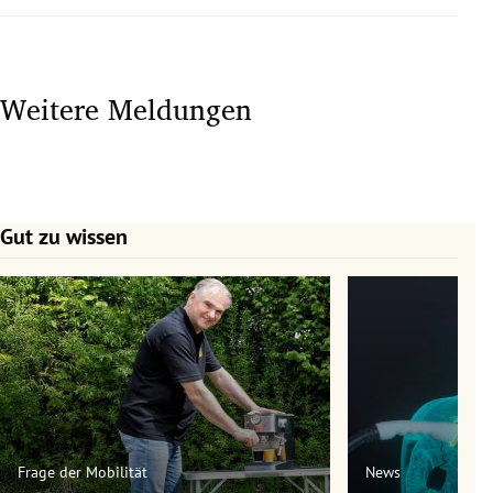
Weitere Meldungen
Gut zu wissen
Slide 1 von 7
Frage der Mobilität
News