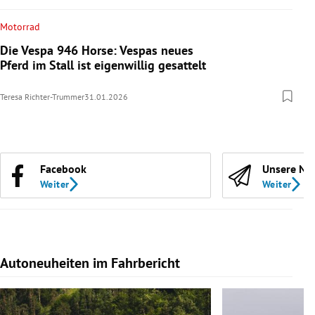
Motorrad
Die Vespa 946 Horse: Vespas neues
Pferd im Stall ist eigenwillig gesattelt
Teresa Richter-Trummer
31.01.2026
Facebook
Unsere Ne
Weiter
Weiter
Autoneuheiten im Fahrbericht
Slide 1 von 7