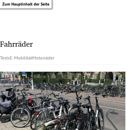
Zum Hauptinhalt der Seite
Fahrräder
Tests
E-Mobilität
Motorräder
tik Untermenü