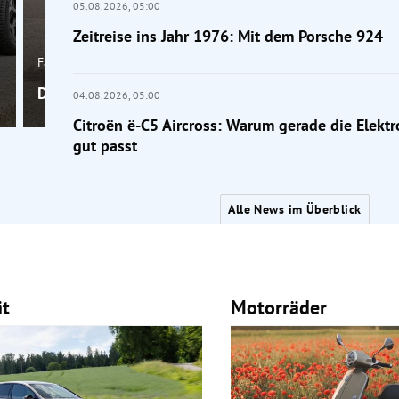
05.08.2026,
05:00
Zeitreise ins Jahr 1976: Mit dem Porsche 924
Fahrbericht
Die neue Honda WN7: Lautlos, aber nicht unauffälli
04.08.2026,
05:00
Citroën ë-C5 Aircross: Warum gerade die Elektr
gut passt
Alle News im Überblick
ät
Motorräder