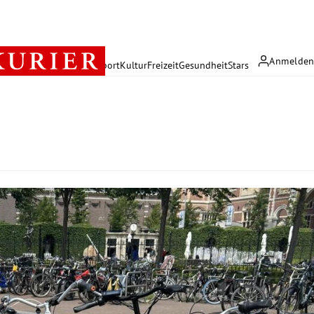
Anmelde
rreich
Politik
Wirtschaft
Sport
Kultur
Freizeit
Gesundheit
Stars