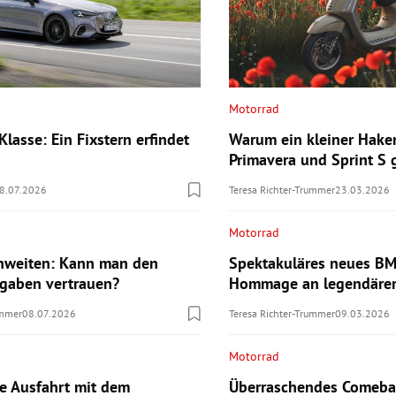
Motorrad
lasse: Ein Fixstern erfindet
Warum ein kleiner Hake
Primavera und Sprint S
8.07.2026
Teresa Richter-Trummer
23.03.2026
Motorrad
hweiten: Kann man den
Spektakuläres neues B
ngaben vertrauen?
Hommage an legendären
ummer
08.07.2026
Teresa Richter-Trummer
09.03.2026
Motorrad
te Ausfahrt mit dem
Überraschendes Comebac