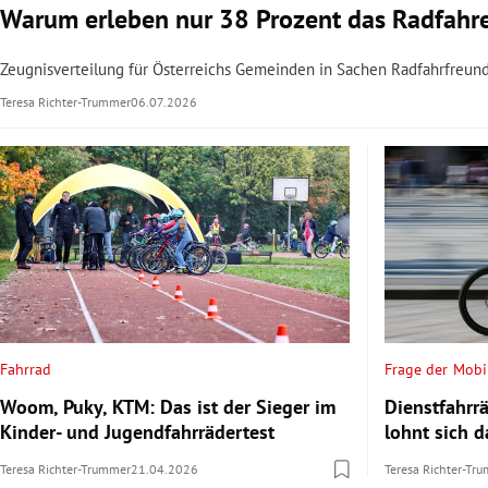
Warum erleben nur 38 Prozent das Radfahren
Zeugnisverteilung für Österreichs Gemeinden in Sachen Radfahrfreundl
Teresa Richter-Trummer
06.07.2026
Fahrrad
Frage der Mobil
Woom, Puky, KTM: Das ist der Sieger im
Dienstfahrrä
Kinder- und Jugendfahrrädertest
lohnt sich 
Teresa Richter-Trummer
21.04.2026
Teresa Richter-Tr