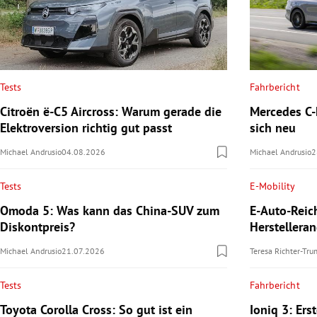
Tests
Fahrbericht
Citroën ë-C5 Aircross: Warum gerade die
Mercedes C-K
Elektroversion richtig gut passt
sich neu
Michael Andrusio
04.08.2026
Michael Andrusio
2
Tests
E-Mobility
Omoda 5: Was kann das China-SUV zum
E-Auto-Reic
Diskontpreis?
Herstellera
Michael Andrusio
21.07.2026
Teresa Richter-Tr
Tests
Fahrbericht
Toyota Corolla Cross: So gut ist ein
Ioniq 3: Ers