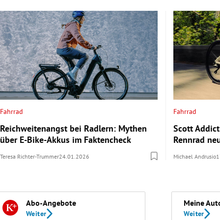
Fahrrad
Fahrrad
Reichweitenangst bei Radlern: Mythen
Scott Addict
über E-Bike-Akkus im Faktencheck
Rennrad neu
Teresa Richter-Trummer
24.01.2026
Michael Andrusio
1
Abo-Angebote
Meine Aut
Weiter
Weiter