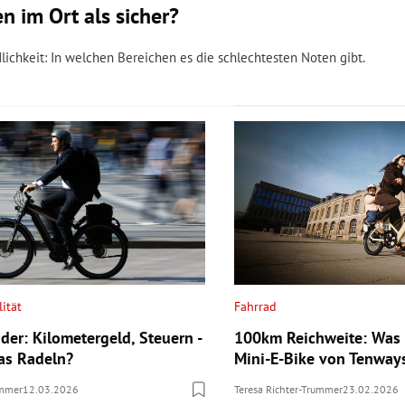
 im Ort als sicher?
ichkeit: In welchen Bereichen es die schlechtesten Noten gibt.
ität
Fahrrad
der: Kilometergeld, Steuern -
100km Reichweite: Was
das Radeln?
Mini-E-Bike von Tenway
ummer
12.03.2026
Teresa Richter-Trummer
23.02.2026