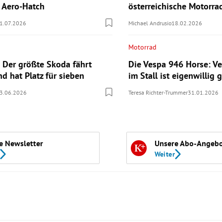
n Aero-Hatch
österreichische Motorr
1.07.2026
Michael Andrusio
18.02.2026
Motorrad
 Der größte Skoda fährt
Die Vespa 946 Horse: Ve
nd hat Platz für sieben
im Stall ist eigenwillig g
3.06.2026
Teresa Richter-Trummer
31.01.2026
e Newsletter
Unsere Abo-Angeb
Weiter