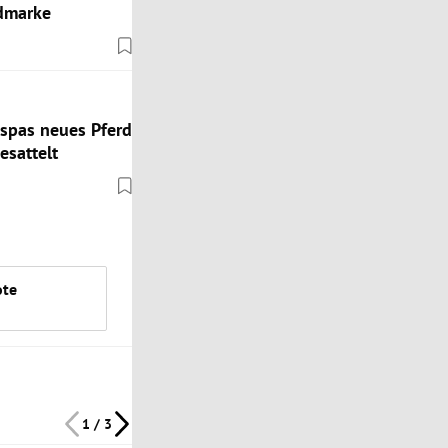
admarke
spas neues Pferd
esattelt
ote
1 / 3