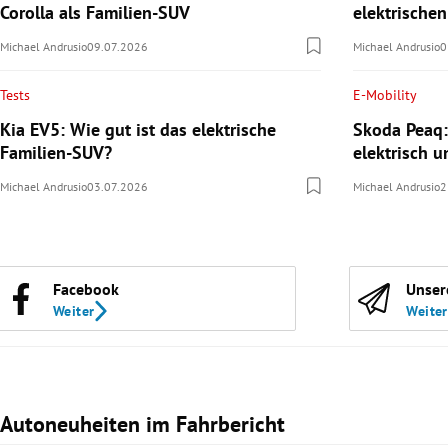
Corolla als Familien-SUV
elektrische
Michael Andrusio
09.07.2026
Michael Andrusio
0
Tests
E-Mobility
Kia EV5: Wie gut ist das elektrische
Skoda Peaq:
Familien-SUV?
elektrisch u
Michael Andrusio
03.07.2026
Michael Andrusio
2
Facebook
Unser
Weiter
Weiter
Autoneuheiten im Fahrbericht
Slide 1 von 3