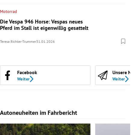
Motorrad
Die Vespa 946 Horse: Vespas neues
Pferd im Stall ist eigenwillig gesattelt
Teresa Richter-Trummer
31.01.2026
Facebook
Unsere Ne
Weiter
Weiter
Autoneuheiten im Fahrbericht
Slide 1 von 7