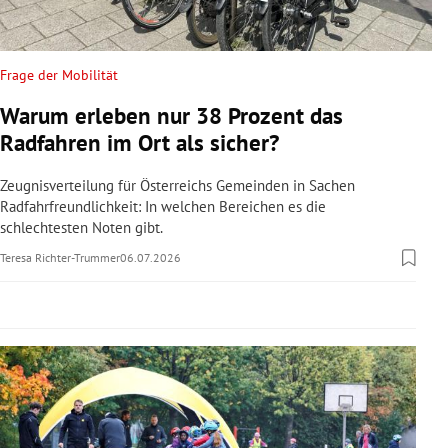
rreich Untermenü
rt Untermenü
Frage der Mobilität
Warum erleben nur 38 Prozent das
schaft Untermenü
Radfahren im Ort als sicher?
s Untermenü
Zeugnisverteilung für Österreichs Gemeinden in Sachen
Radfahrfreundlichkeit: In welchen Bereichen es die
zeit Untermenü
schlechtesten Noten gibt.
Teresa Richter-Trummer
06.07.2026
undheit Untermenü
tur Untermenü
nung Untermenü
lität Untermenü