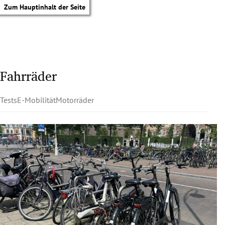
Zum Hauptinhalt der Seite
Fahrräder
Tests
E-Mobilität
Motorräder
tik Untermenü