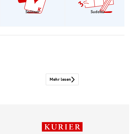
Solitaer
Sudoku
Mehr lesen