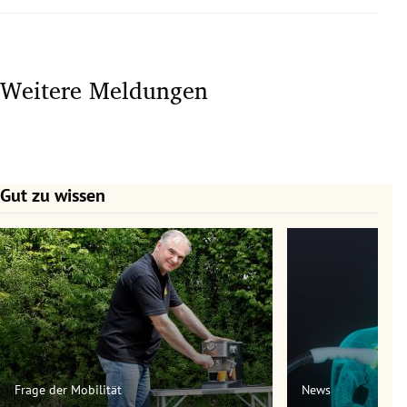
Weitere Meldungen
Gut zu wissen
Slide 1 von 7
Frage der Mobilität
News