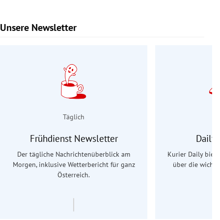
Unsere Newsletter
Slide 1 von 9
Täglich
Frühdienst Newsletter
Daily
Der tägliche Nachrichtenüberblick am
Kurier Daily biet
Morgen, inklusive Wetterbericht für ganz
über die wichti
Österreich.