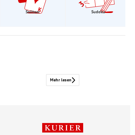
Solitaer
Sudoku
Mehr lesen