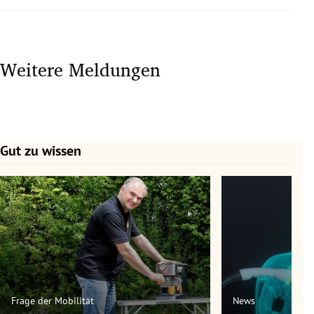
Weitere Meldungen
Gut zu wissen
Slide 1 von 7
Frage der Mobilität
News