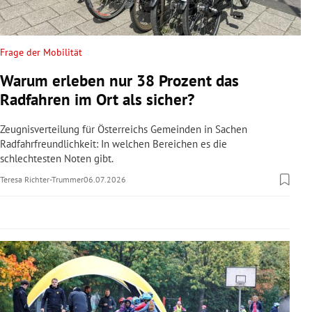
rreich Untermenü
rt Untermenü
Frage der Mobilität
Warum erleben nur 38 Prozent das
schaft Untermenü
Radfahren im Ort als sicher?
s Untermenü
Zeugnisverteilung für Österreichs Gemeinden in Sachen
Radfahrfreundlichkeit: In welchen Bereichen es die
zeit Untermenü
schlechtesten Noten gibt.
Teresa Richter-Trummer
06.07.2026
undheit Untermenü
tur Untermenü
nung Untermenü
lität Untermenü