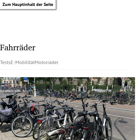
Zum Hauptinhalt der Seite
Fahrräder
Tests
E-Mobilität
Motorräder
tik Untermenü