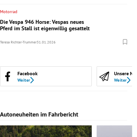
Motorrad
Die Vespa 946 Horse: Vespas neues
Pferd im Stall ist eigenwillig gesattelt
Teresa Richter-Trummer
31.01.2026
Facebook
Unsere Ne
Weiter
Weiter
Autoneuheiten im Fahrbericht
Slide 1 von 7