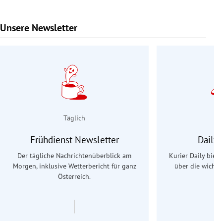
Unsere Newsletter
Slide 1 von 9
Täglich
Frühdienst Newsletter
Daily
Der tägliche Nachrichtenüberblick am
Kurier Daily biet
Morgen, inklusive Wetterbericht für ganz
über die wichti
Österreich.