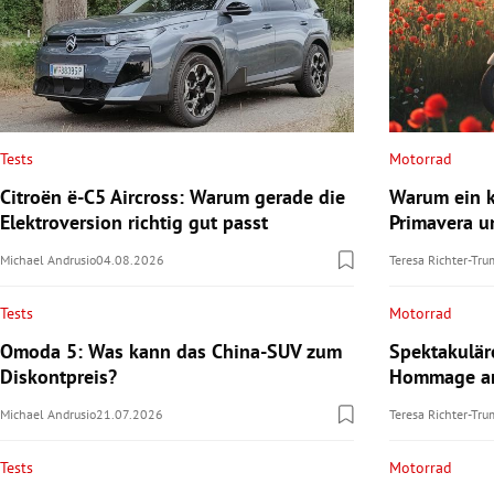
Tests
Motorrad
Citroën ë-C5 Aircross: Warum gerade die
Warum ein k
Elektroversion richtig gut passt
Primavera u
Michael Andrusio
04.08.2026
Teresa Richter-Tr
Tests
Motorrad
Omoda 5: Was kann das China-SUV zum
Spektakulä
Diskontpreis?
Hommage an
Michael Andrusio
21.07.2026
Teresa Richter-Tr
Tests
Motorrad