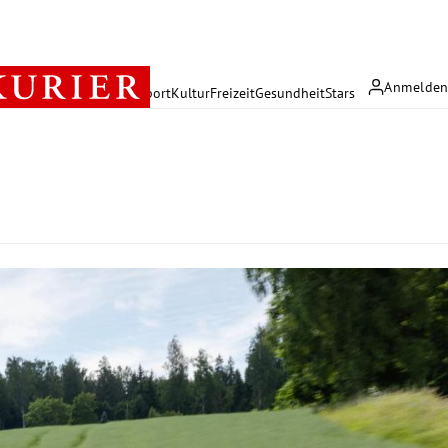
Anmelde
rreich
Politik
Wirtschaft
Sport
Kultur
Freizeit
Gesundheit
Stars