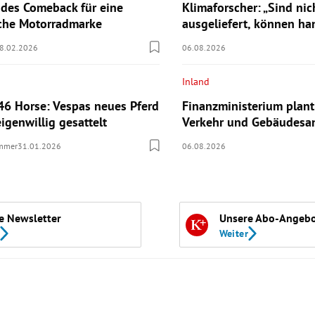
des Comeback für eine
Klimaforscher: „Sind nic
sche Motorradmarke
ausgeliefert, können ha
8.02.2026
06.08.2026
Inland
46 Horse: Vespas neues Pferd
Finanzministerium plant
eigenwillig gesattelt
Verkehr und Gebäudesa
ummer
31.01.2026
06.08.2026
e Newsletter
Unsere Abo-Angeb
Weiter