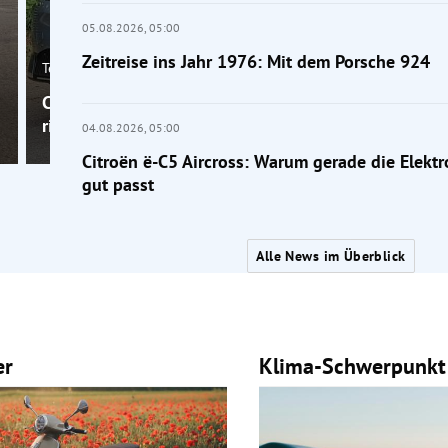
05.08.2026,
05:00
Zeitreise ins Jahr 1976: Mit dem Porsche 924
Tests
Citroën ë-C5 Aircross: Warum gerade die Elektrovers
richtig gut passt
04.08.2026,
05:00
Citroën ë-C5 Aircross: Warum gerade die Elektr
gut passt
Alle News im Überblick
er
Klima-Schwerpunkt