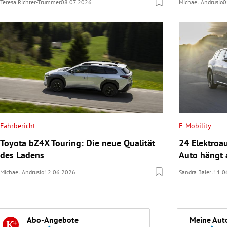
Teresa Richter-Trummer
08.07.2026
Michael Andrusio
0
Fahrbericht
E-Mobility
Toyota bZ4X Touring: Die neue Qualität
24 Elektroa
des Ladens
Auto hängt 
Michael Andrusio
12.06.2026
Sandra Baierl
11.0
Abo-Angebote
Meine Aut