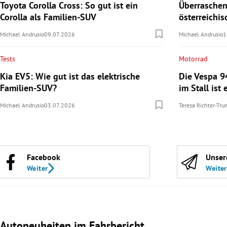
Toyota Corolla Cross: So gut ist ein
Überraschen
Corolla als Familien-SUV
österreichi
Michael Andrusio
09.07.2026
Michael Andrusio
1
Tests
Motorrad
Kia EV5: Wie gut ist das elektrische
Die Vespa 9
Familien-SUV?
im Stall ist 
Michael Andrusio
03.07.2026
Teresa Richter-Tr
Facebook
Unser
Weiter
Weiter
Autoneuheiten im Fahrbericht
Slide 1 von 3