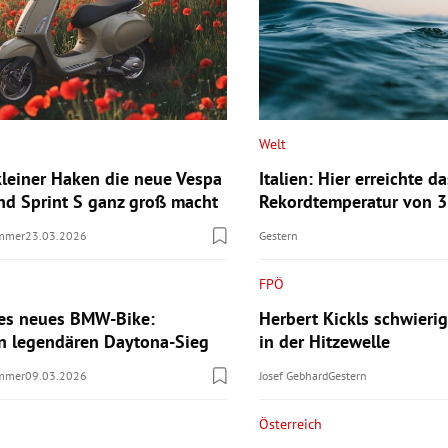
Welt
leiner Haken die neue Vespa
Italien: Hier erreichte d
nd Sprint S ganz groß macht
Rekordtemperatur von 3
ummer
23.03.2026
Gestern
FPÖ
res neues BMW-Bike:
Herbert Kickls schwieri
 legendären Daytona-Sieg
in der Hitzewelle
ummer
09.03.2026
Josef Gebhard
Gestern
Österreich