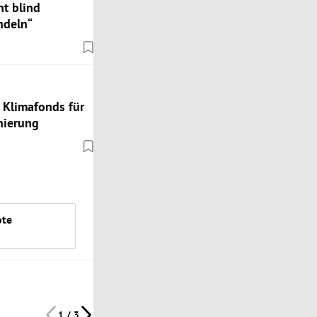
ht blind
ndeln“
 Klimafonds für
nierung
ote
1 / 3