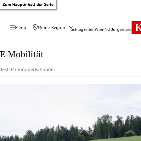
Zum Hauptinhalt der Seite
Menü
Meine Region
Schlagzeilen
Wien
NÖ
Burgenland
Öste
E-Mobilität
Tests
Motorräder
Fahrräder
tik Untermenü
rreich Untermenü