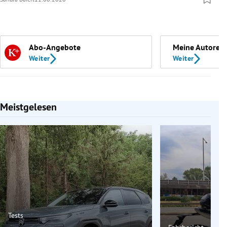
Abo-Angebote
Meine Autoren
Weiter
Weiter
Meistgelesen
Slide 1 von 7
Tests