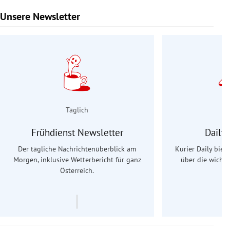
Unsere Newsletter
Slide 1 von 9
Täglich
Frühdienst Newsletter
Daily
Der tägliche Nachrichtenüberblick am
Kurier Daily biet
Morgen, inklusive Wetterbericht für ganz
über die wichti
Österreich.