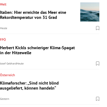
Welt
Italien: Hier erreichte das Meer eine
Rekordtemperatur von 31 Grad
Heute
FPÖ
Herbert Kickls schwieriger Klima-Spagat
in der Hitzewelle
Josef Gebhard
Heute
Österreich
Klimaforscher: „Sind nicht blind
ausgeliefert, können handeln“
Gestern