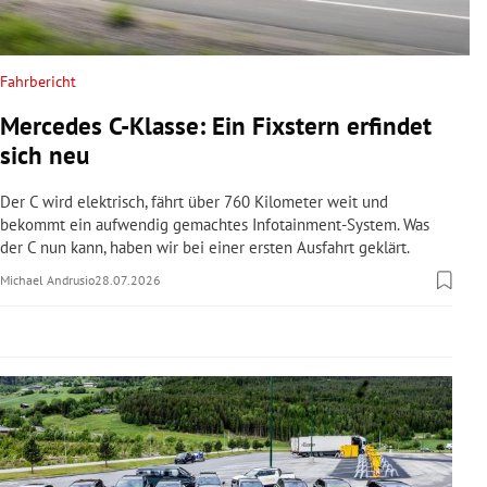
rreich Untermenü
rt Untermenü
Fahrbericht
Mercedes C-Klasse: Ein Fixstern erfindet
schaft Untermenü
sich neu
s Untermenü
Der C wird elektrisch, fährt über 760 Kilometer weit und
bekommt ein aufwendig gemachtes Infotainment-System. Was
zeit Untermenü
der C nun kann, haben wir bei einer ersten Ausfahrt geklärt.
Michael Andrusio
28.07.2026
undheit Untermenü
tur Untermenü
nung Untermenü
lität Untermenü