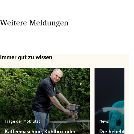
Weitere Meldungen
Immer gut zu wissen
Slide 1 von 7
Frage der Mobilität
News
Kaffeemaschine, Kühlbox oder
Die beliebtest