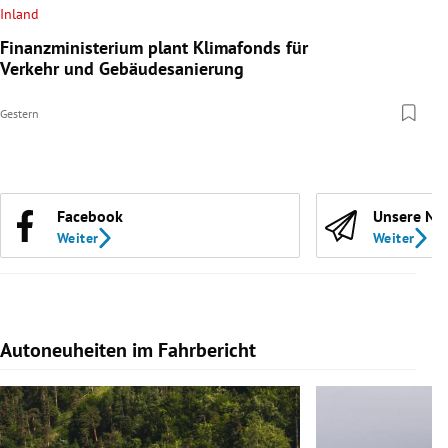
Inland
Finanzministerium plant Klimafonds für
Verkehr und Gebäudesanierung
Gestern
Facebook
Unsere Ne
Weiter
Weiter
Autoneuheiten im Fahrbericht
Slide 1 von 7