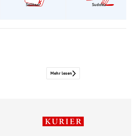
Solitaer
Sudoku
Mehr lesen