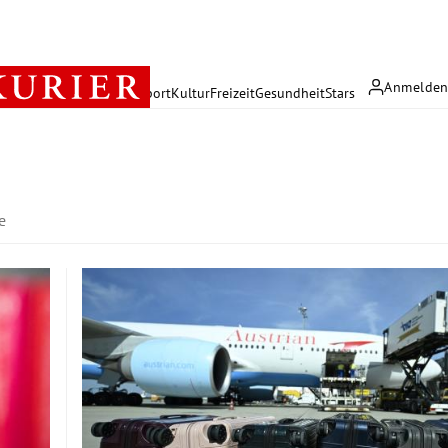
Anmelde
rreich
Politik
Wirtschaft
Sport
Kultur
Freizeit
Gesundheit
Stars
e