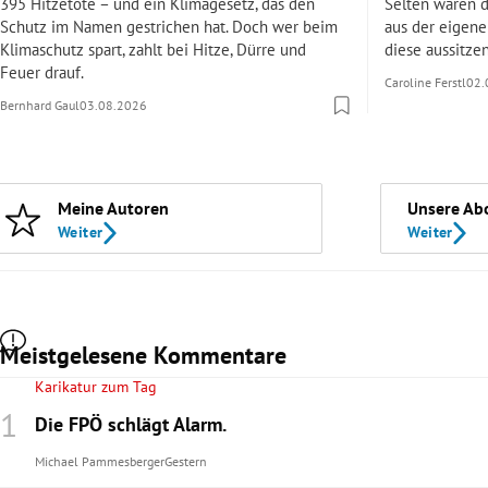
395 Hitzetote – und ein Klimagesetz, das den
Selten waren 
Schutz im Namen gestrichen hat. Doch wer beim
aus der eigenen
Klimaschutz spart, zahlt bei Hitze, Dürre und
diese aussitze
Feuer drauf.
Caroline Ferstl
02.
Bernhard Gaul
03.08.2026
Meine Autoren
Unsere Ab
Weiter
Weiter
Meistgelesene Kommentare
Karikatur zum Tag
Die FPÖ schlägt Alarm.
Michael Pammesberger
Gestern