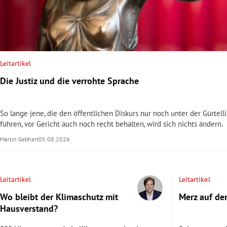
rt Untermenü
schaft Untermenü
Leitartikel
s Untermenü
Die Justiz und die verrohte Sprache
zeit Untermenü
So lange jene, die den öffentlichen Diskurs nur noch unter der Gürtell
undheit Untermenü
führen, vor Gericht auch noch recht behalten, wird sich nichts ändern.
Martin Gebhart
05.08.2026
tur Untermenü
nung Untermenü
Leitartikel
Leitartikel
lität Untermenü
Wo bleibt der Klimaschutz mit
Merz auf de
Hausverstand?