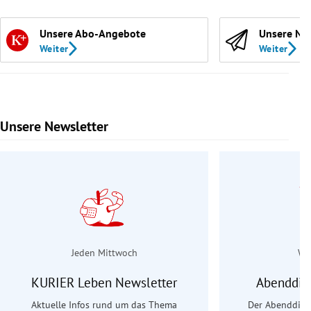
Unsere Abo-Angebote
Unsere Ne
Weiter
Weiter
Unsere Newsletter
Slide 1 von 9
Jeden Mittwoch
Wo
KURIER Leben Newsletter
Abenddie
Aktuelle Infos rund um das Thema
Der Abenddiens