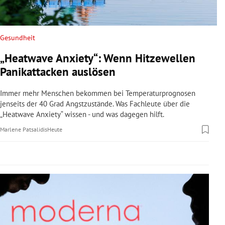
rreich Untermenü
rt Untermenü
Gesundheit
„Heatwave Anxiety“: Wenn Hitzewellen
schaft Untermenü
Panikattacken auslösen
s Untermenü
Immer mehr Menschen bekommen bei Temperaturprognosen
jenseits der 40 Grad Angstzustände. Was Fachleute über die
zeit Untermenü
„Heatwave Anxiety“ wissen - und was dagegen hilft.
Marlene Patsalidis
Heute
undheit Untermenü
tur Untermenü
nung Untermenü
lität Untermenü