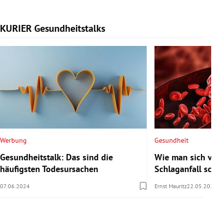
KURIER Gesundheitstalks
Slide 1 von 7
Werbung
Gesundheit
Gesundheitstalk: Das sind die
Wie man sich vor
häufigsten Todesursachen
Schlaganfall sch
07.06.2024
Ernst Mauritz
22.05.2024