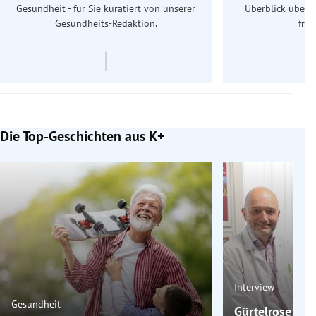
Gesundheit - für Sie kuratiert von unserer
Überblick über 
Gesundheits-Redaktion.
frü
Die Top-Geschichten aus K+
Slide 1 von 7
Interview
Gesundheit
Gürtelrose: Ein