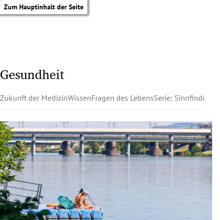
Zum Hauptinhalt der Seite
Gesundheit
Zukunft der Medizin
Wissen
Fragen des Lebens
Serie: Sinnfindung
tik Untermenü