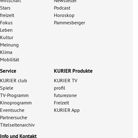
Wirtschaft
Newsletter
Stars
Podcast
freizeit
Horoskop
Fokus
Pammesberger
Leben
Kultur
Meinung
Klima
Mobilität
Service
KURIER Produkte
KURIER club
KURIER TV
Spiele
profil
TV-Programm
futurezone
Kinoprogramm
Freizeit
Eventsuche
KURIER App
Partnersuche
Titelseitenarchiv
Info und Kontakt