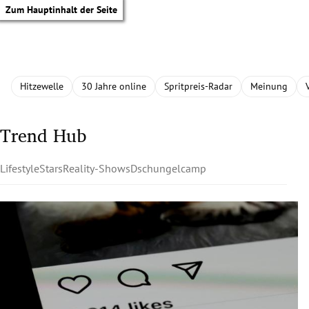
Zum Hauptinhalt der Seite
Hitzewelle
30 Jahre online
Spritpreis-Radar
Meinung
Trend Hub
Lifestyle
Stars
Reality-Shows
Dschungelcamp
tik Untermenü