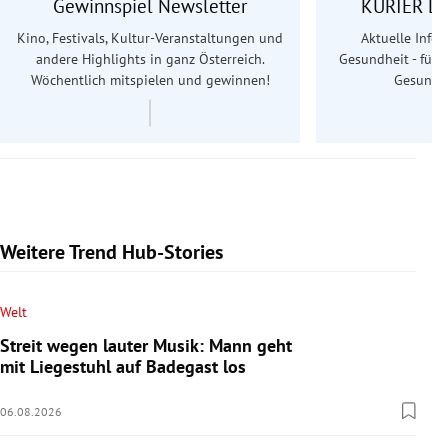
Gewinnspiel Newsletter
KURIER Le
Kino, Festivals, Kultur-Veranstaltungen und
Aktuelle Info
andere Highlights in ganz Österreich.
Gesundheit - für S
Wöchentlich mitspielen und gewinnen!
Gesundhe
Weitere Trend Hub-Stories
Welt
Streit wegen lauter Musik: Mann geht
mit Liegestuhl auf Badegast los
06.08.2026