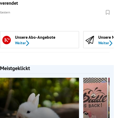
verendet
Gestern
Unsere Abo-Angebote
Unsere Ne
Weiter
Weiter
Meistgeklickt
Slide 1 von 7