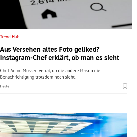
rreich Untermenü
rt Untermenü
schaft Untermenü
Trend Hub
Aus Versehen altes Foto geliked?
s Untermenü
Instagram-Chef erklärt, ob man es sieht
zeit Untermenü
Chef Adam Mosseri verrät, ob die andere Person die
Benachrichtigung trotzdem noch sieht.
undheit Untermenü
Heute
tur Untermenü
nung Untermenü
lität Untermenü