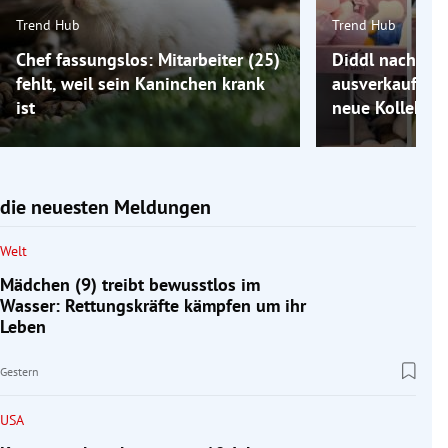
Trend Hub
Trend Hub
Chef fassungslos: Mitarbeiter (25)
Diddl nach Co
fehlt, weil sein Kaninchen krank
ausverkauft: 
ist
neue Kollektio
die neuesten Meldungen
Welt
Mädchen (9) treibt bewusstlos im
Wasser: Rettungskräfte kämpfen um ihr
Leben
Gestern
USA