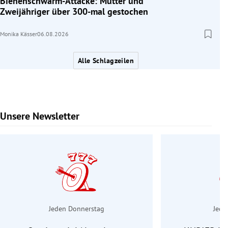
Bienenschwarm-Attacke: Mutter und
Zweijähriger über 300-mal gestochen
Monika Kässer
06.08.2026
Alle Schlagzeilen
Unsere Newsletter
Slide 1 von 6
Jeden Donnerstag
Jede