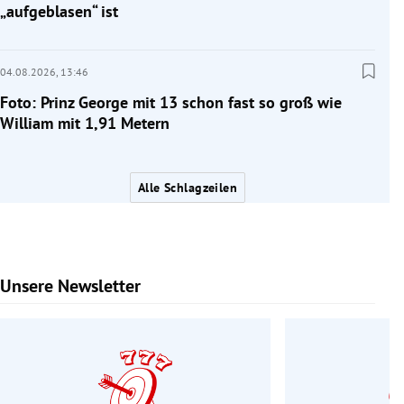
„aufgeblasen“ ist
04.08.2026,
13:46
Foto: Prinz George mit 13 schon fast so groß wie
William mit 1,91 Metern
Alle Schlagzeilen
Unsere Newsletter
Slide 1 von 6