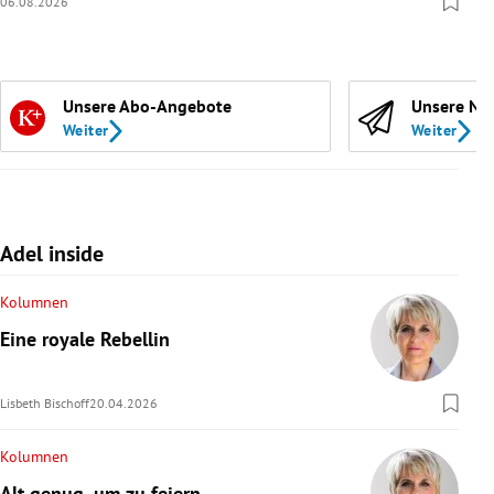
06.08.2026
Unsere Abo-Angebote
Unsere Ne
Weiter
Weiter
Adel inside
Kolumnen
Eine royale Rebellin
Lisbeth Bischoff
20.04.2026
Kolumnen
Alt genug, um zu feiern