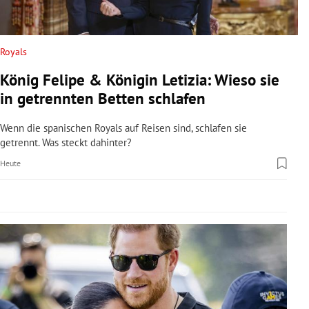
rreich Untermenü
rt Untermenü
Royals
König Felipe & Königin Letizia: Wieso sie
schaft Untermenü
in getrennten Betten schlafen
s Untermenü
Wenn die spanischen Royals auf Reisen sind, schlafen sie
getrennt. Was steckt dahinter?
zeit Untermenü
Heute
undheit Untermenü
tur Untermenü
nung Untermenü
lität Untermenü