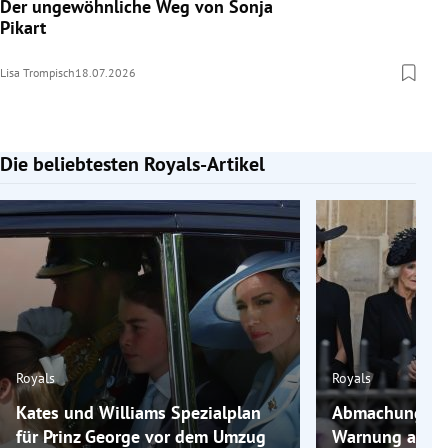
Der ungewöhnliche Weg von Sonja
Pikart
Lisa Trompisch
18.07.2026
Die beliebtesten Royals-Artikel
Slide 1 von 7
Royals
Royals
Kates und Williams Spezialplan
Abmachung geb
für Prinz George vor dem Umzug
Warnung an M