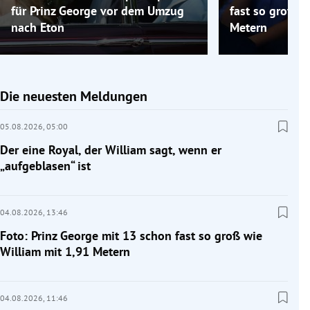
für Prinz George vor dem Umzug
fast so groß w
nach Eton
Metern
Die neuesten Meldungen
05.08.2026,
05:00
Der eine Royal, der William sagt, wenn er
„aufgeblasen“ ist
04.08.2026,
13:46
Foto: Prinz George mit 13 schon fast so groß wie
William mit 1,91 Metern
04.08.2026,
11:46