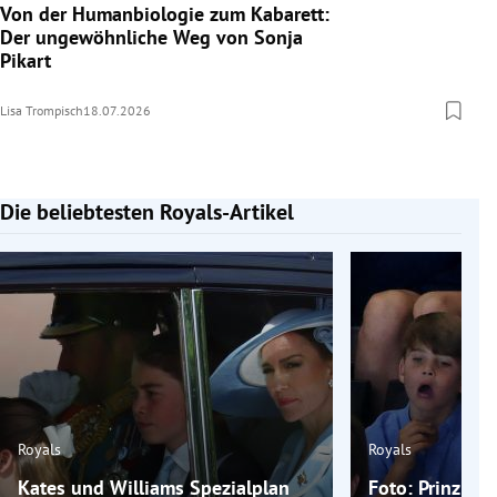
Von der Humanbiologie zum Kabarett:
Der ungewöhnliche Weg von Sonja
Pikart
Lisa Trompisch
18.07.2026
Die beliebtesten Royals-Artikel
Slide 1 von 7
Royals
Royals
Kates und Williams Spezialplan
Foto: Prinz Ge