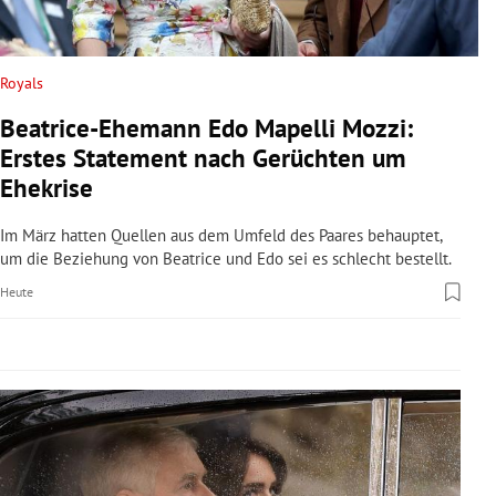
rreich Untermenü
rt Untermenü
Royals
Beatrice-Ehemann Edo Mapelli Mozzi:
schaft Untermenü
Erstes Statement nach Gerüchten um
s Untermenü
Ehekrise
zeit Untermenü
Im März hatten Quellen aus dem Umfeld des Paares behauptet,
um die Beziehung von Beatrice und Edo sei es schlecht bestellt.
undheit Untermenü
Heute
tur Untermenü
nung Untermenü
lität Untermenü