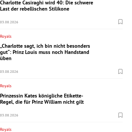
Charlotte Casiraghi wird 40: Die schwere
Last der rebellischen Stilikone
03.08.2026
Royals
„Charlotte sagt, ich bin nicht besonders
gut“: Prinz Louis muss noch Handstand
üben
03.08.2026
Royals
Prinzessin Kates königliche Etikette-
Regel, die für Prinz William nicht gilt
03.08.2026
Royals