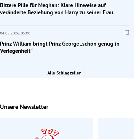
Bittere Pille für Meghan: Klare Hinweise auf
veränderte Beziehung von Harry zu seiner Frau
04.08.2026,
05:00
Prinz William bringt Prinz George „schon genug in
Verlegenheit“
Alle Schlagzeilen
Unsere Newsletter
Slide 1 von 6