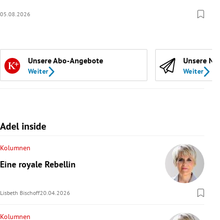
05.08.2026
Unsere Abo-Angebote
Unsere Ne
Weiter
Weiter
Adel inside
Kolumnen
Eine royale Rebellin
Lisbeth Bischoff
20.04.2026
Kolumnen